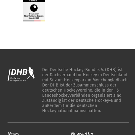
Der Deutsche Hockey-Bund e. V. (DHB) ist
der Dachverband für Hockey in Deutschland
mit Sitz im Hockeypark in Mönchengladbach.
Der DHB ist der Zusammenschluss der
deutschen Hockeyvereine, die in den 15
Landeshockeyverbänden organisiert sind.
Zuständig ist der Deutsche Hockey-Bund
außerdem für die deutschen
Hockeynationalmannschaften.
News
Newsletter