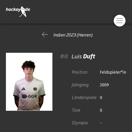
Indien 2023 (Herren)
#0
Luis
Duft
Position
Feldspieler*in
Jahrgang
2009
Länderspiele
0
Tore
0
Olympia
-