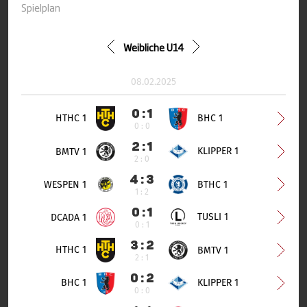
Spielplan
Weibliche U14
08.02.2025
0 : 1
HTHC 1
BHC 1
0 : 0
2 : 1
KLIPPER 1
BMTV 1
2 : 0
4 : 3
WESPEN 1
BTHC 1
1 : 2
0 : 1
TUSLI 1
DCADA 1
0 : 1
3 : 2
HTHC 1
BMTV 1
2 : 1
0 : 2
BHC 1
KLIPPER 1
0 : 0