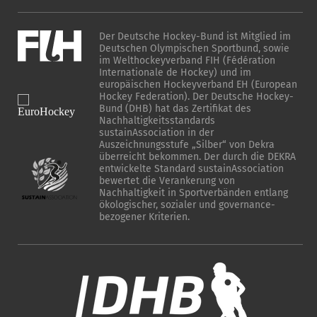
Der Deutsche Hockey-Bund ist Mitglied im
Deutschen Olympischen Sportbund, sowie
im Welthockeyverband FIH (Fédération
Internationale de Hockey) und im
europäischen Hockeyverband EH (European
Hockey Federation). Der Deutsche Hockey-
Bund (DHB) hat das Zertifikat des
Nachhaltigkeitsstandards
sustainAssociation in der
Auszeichnungsstufe „Silber“ von Dekra
überreicht bekommen. Der durch die DEKRA
entwickelte Standard sustainAssociation
bewertet die Verankerung von
Nachhaltigkeit in Sportverbänden entlang
ökologischer, sozialer und governance-
bezogener Kriterien.