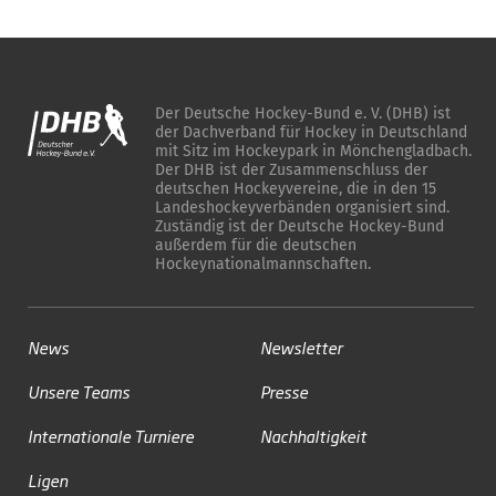
Der Deutsche Hockey-Bund e. V. (DHB) ist
der Dachverband für Hockey in Deutschland
mit Sitz im Hockeypark in Mönchengladbach.
Der DHB ist der Zusammenschluss der
deutschen Hockeyvereine, die in den 15
Landeshockeyverbänden organisiert sind.
Zuständig ist der Deutsche Hockey-Bund
außerdem für die deutschen
Hockeynationalmannschaften.
News
Newsletter
Unsere Teams
Presse
Internationale Turniere
Nachhaltigkeit
Ligen