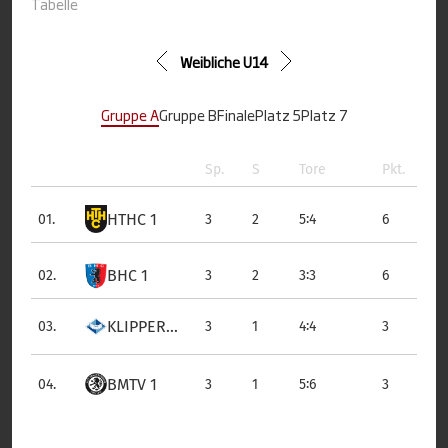
Tabelle
Weibliche U14
Gruppe A
Gruppe B
Finale
Platz 5
Platz 7
Sp.
S
Tore
Pkt.
HTHC 1
:
01.
3
2
5
4
6
BHC 1
:
02.
3
2
3
3
6
KLIPPER...
:
03.
3
1
4
4
3
BMTV 1
:
04.
3
1
5
6
3