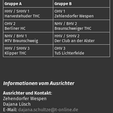
Gruppe A
Gruppe B
HHV / SHHV 1
OHV 1
Harvestehuder THC
Zehlendorfer Wespen
OHV 2
NHV / BHV 2
Berliner HC
Braunschweiger THC
NHV / BHV 1
HHV / SHHV 2
MTV Braunschweig
Der Club an der Alster
HHV / SHHV 3
OHV 3
Klipper THC
TuS Lichterfelde
Informationen vom Ausrichter
Ausrichter und Kontakt
:
Zehendorfer Wespen
Dajana Lüsch
E-Mail:
dajana.schultze@t-online.de