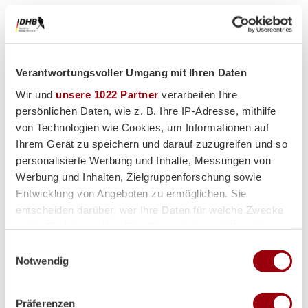
Verantwortungsvoller Umgang mit Ihren Daten
Premium-Partner
Wir und
unsere 1022 Partner
verarbeiten Ihre
persönlichen Daten, wie z. B. Ihre IP-Adresse, mithilfe
von Technologien wie Cookies, um Informationen auf
Ihrem Gerät zu speichern und darauf zuzugreifen und so
personalisierte Werbung und Inhalte, Messungen von
Werbung und Inhalten, Zielgruppenforschung sowie
Entwicklung von Angeboten zu ermöglichen. Sie
entscheiden darüber, wer Ihre Daten für welche Zwecke
nutzt. Sie können Ihre Einwilligung jederzeit über die
Cookie-Erklärung oder durch Klicken auf das Privacy
Einwilligungsauswahl
Trigger Symbol ändern oder widerrufen
Notwendig
Wenn Sie es erlauben, würden wir auch gerne:
Präferenzen