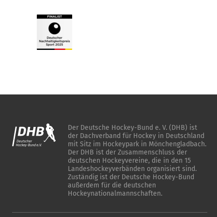
Der Deutsche Hockey-Bund e. V. (DHB) ist
der Dachverband für Hockey in Deutschland
mit Sitz im Hockeypark in Mönchengladbach.
Der DHB ist der Zusammenschluss der
deutschen Hockeyvereine, die in den 15
Landeshockeyverbänden organisiert sind.
Zuständig ist der Deutsche Hockey-Bund
außerdem für die deutschen
Hockeynationalmannschaften.