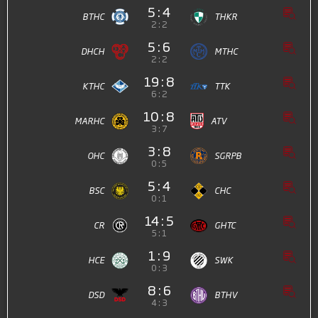
5 : 4
BTHC
THKR
2 : 2
5 : 6
DHCH
MTHC
2 : 2
19 : 8
KTHC
TTK
6 : 2
10 : 8
MARHC
ATV
3 : 7
3 : 8
OHC
SGRPB
0 : 5
5 : 4
BSC
CHC
0 : 1
14 : 5
CR
GHTC
5 : 1
1 : 9
HCE
SWK
0 : 3
8 : 6
DSD
BTHV
4 : 3