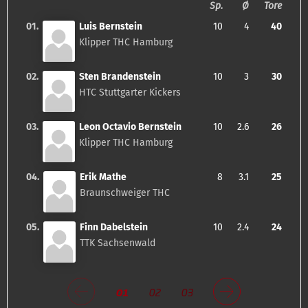
Sp.
Ø
Tore
01.
Luis Bernstein
10
4
40
Klipper THC Hamburg
02.
Sten Brandenstein
10
3
30
HTC Stuttgarter Kickers
03.
Leon Octavio Bernstein
10
2.6
26
Klipper THC Hamburg
04.
Erik Mathe
8
3.1
25
Braunschweiger THC
05.
Finn Dabelstein
10
2.4
24
TTK Sachsenwald
01
02
03