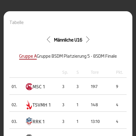
Tabelle
Männliche U16
Gruppe A
Gruppe B
SDM Platzierung 5 - 8
SDM Finale
Sp.
S
Tore
Pkt.
MSC 1
:
01.
3
3
19
7
9
TSVMH 1
:
02.
3
1
14
8
4
RRK 1
:
03.
3
1
13
10
4