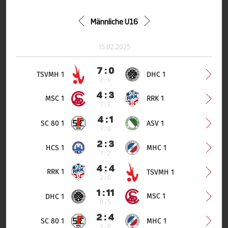
Männliche U16
15.02.2025
7 : 0
TSVMH 1
DHC 1
2 : 0
4 : 3
MSC 1
RRK 1
1 : 2
4 : 1
SC 80 1
ASV 1
1 : 0
2 : 3
HCS 1
MHC 1
1 : 2
4 : 4
RRK 1
TSVMH 1
2 : 0
1 : 11
MSC 1
DHC 1
0 : 5
2 : 4
SC 80 1
MHC 1
1 : 0