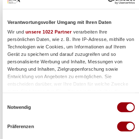
Alle Spiele unserer Danas und Honamas live und kostenfrei
Verantwortungsvoller Umgang mit Ihren Daten
Wir und
unsere 1022 Partner
verarbeiten Ihre
persönlichen Daten, wie z. B. Ihre IP-Adresse, mithilfe von
Technologien wie Cookies, um Informationen auf Ihrem
Hauptpartner
Gerät zu speichern und darauf zuzugreifen und so
personalisierte Werbung und Inhalte, Messungen von
Werbung und Inhalten, Zielgruppenforschung sowie
Entwicklung von Angeboten zu ermöglichen. Sie
entscheiden darüber, wer Ihre Daten für welche Zwecke
nutzt. Sie können Ihre Einwilligung jederzeit über die
Cookie-Erklärung oder durch Klicken auf das Privacy
Einwilligungsauswahl
Trigger Symbol ändern oder widerrufen
Notwendig
Wenn Sie es erlauben, würden wir auch gerne:
Premium-Partner
Präferenzen
Informationen über Ihre geografische Lage erfassen,
welche bis auf einige Meter genau sein können