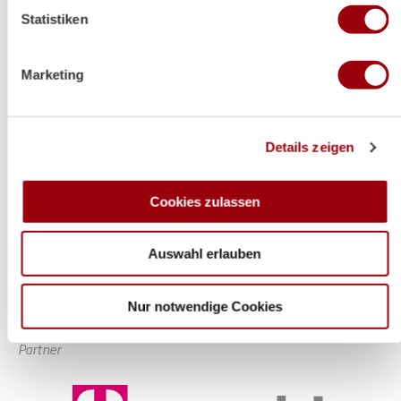
Ihr Gerät durch aktives Scannen nach bestimmten
Statistiken
Merkmalen (Fingerprinting) identifizieren
Erfahren Sie mehr darüber, wie Ihre persönlichen Daten
verarbeitet werden, und legen Sie Ihre Präferenzen im
Marketing
Abschnitt Einzelheiten
fest.
Wir verwenden Cookies, um Inhalte und Anzeigen zu
Details zeigen
personalisieren, Funktionen für soziale Medien anbieten zu
können und die Zugriffe auf unsere Website zu
analysieren. Außerdem geben wir Informationen zu Ihrer
Cookies zulassen
Verwendung unserer Website an unsere Partner für
soziale Medien, Werbung und Analysen weiter. Unsere
Auswahl erlauben
Partner führen diese Informationen möglicherweise mit
weiteren Daten zusammen, die Sie ihnen bereitgestellt
haben oder die sie im Rahmen Ihrer Nutzung der Dienste
Nur notwendige Cookies
gesammelt haben.
Partner