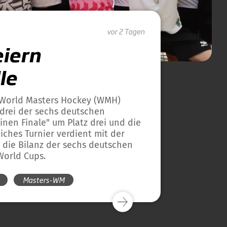
vor 2 Tagen
eiern
le
s World Masters Hockey (WMH)
 drei der sechs deutschen
nen Finale" um Platz drei und die
iches Turnier verdient mit der
t die Bilanz der sechs deutschen
World Cups.
Masters-WM