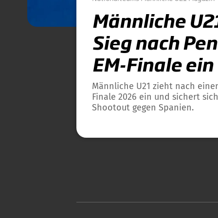
Männliche U21
Sieg nach Pena
EM-Finale ein
Männliche U21 zieht nach eine
Finale 2026 ein und sichert sic
Shootout gegen Spanien.