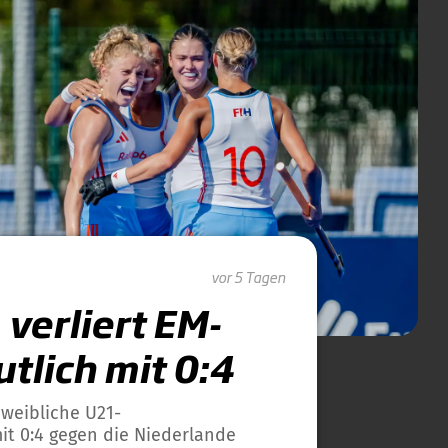
vor 5 Tagen
verliert EM-
tlich mit 0:4
 weibliche U21-
it 0:4 gegen die Niederlande