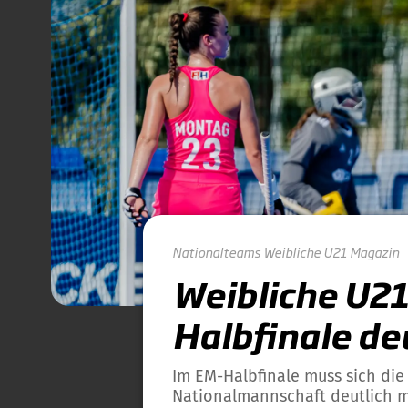
Nationalteams
Weibliche U21
Magazin
Weibliche U21 
Halbfinale deu
Im EM-Halbfinale muss sich die
Nationalmannschaft deutlich m