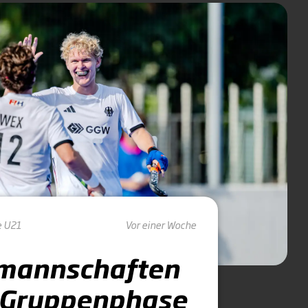
e U21
Vor einer Woche
lmannschaften
-Gruppenphase