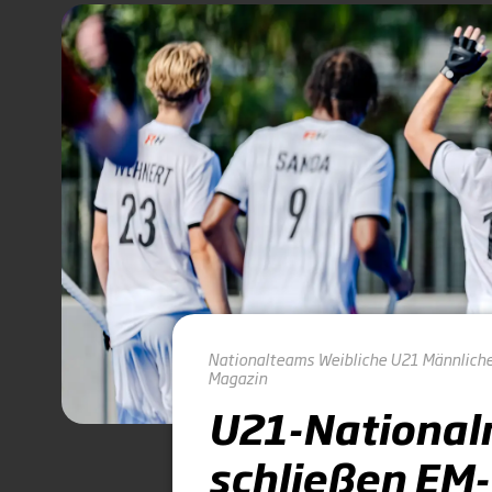
Nationalteams
Weibliche U21
Männlich
Magazin
U21-Nationa
schließen EM