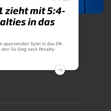
 zieht mit 5:4-
lties in das
m spannenden Spiel in das EM-
h den 5:4-Sieg nach Penalty-