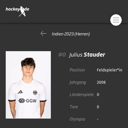
Indien 2023 (Herren)
#0
Julius
Stauder
Position
Feldspieler*in
Jahrgang
2008
Länderspiele
0
Tore
0
Olympia
-