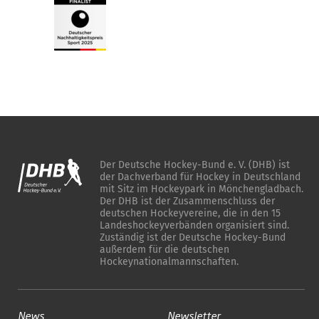
Der Deutsche Hockey-Bund e. V. (DHB) ist
der Dachverband für Hockey in Deutschland
mit Sitz im Hockeypark in Mönchengladbach.
Der DHB ist der Zusammenschluss der
deutschen Hockeyvereine, die in den 15
Landeshockeyverbänden organisiert sind.
Zuständig ist der Deutsche Hockey-Bund
außerdem für die deutschen
Hockeynationalmannschaften.
News
Newsletter