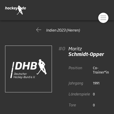
Indien 2023 (Herren)
#0
Moritz
Schmidt-Opper
Position
Co-
Trainer*in
Jahrgang
1991
Länderspiele
0
Tore
0