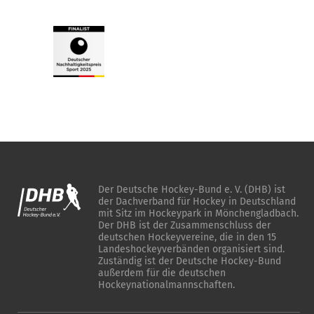
Der Deutsche Hockey-Bund e. V. (DHB) ist
der Dachverband für Hockey in Deutschland
mit Sitz im Hockeypark in Mönchengladbach.
Der DHB ist der Zusammenschluss der
deutschen Hockeyvereine, die in den 15
Landeshockeyverbänden organisiert sind.
Zuständig ist der Deutsche Hockey-Bund
außerdem für die deutschen
Hockeynationalmannschaften.