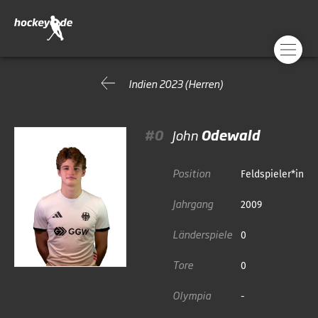
Indien 2023 (Herren)
#0
John
Odewald
Position
Feldspieler*in
Jahrgang
2009
Länderspiele
0
Tore
0
Olympia
-