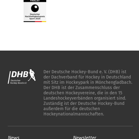
Der Deutsche Hockey-Bund e. V. (DHB) ist
der Dachverband für Hockey in Deutschland
mit Sitz im Hockeypark in Mönchengladbach.
Der DHB ist der Zusammenschluss der
deutschen Hockeyvereine, die in den 15
Landeshockeyverbänden organisiert sind.
Zuständig ist der Deutsche Hockey-Bund
außerdem für die deutschen
Hockeynationalmannschaften.
News
Newsletter