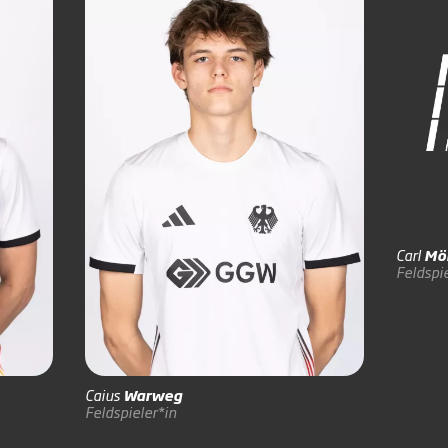
Carl
Mö
Feldspie
Caius
Warweg
Feldspieler*in