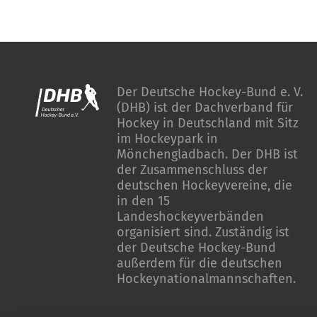
Der Deutsche Hockey-Bund e. V.
(DHB) ist der Dachverband für
Hockey in Deutschland mit Sitz
im Hockeypark in
Mönchengladbach. Der DHB ist
der Zusammenschluss der
deutschen Hockeyvereine, die
in den 15
Landeshockeyverbänden
organisiert sind. Zuständig ist
der Deutsche Hockey-Bund
außerdem für die deutschen
Hockeynationalmannschaften.