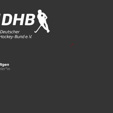
ltgen
ler*in
Hellwardt
de Boer
Feldspieler*in