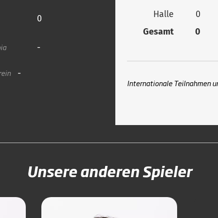
Halle
0
0
Gesamt
0
ia
-
rein
-
Internationale Teilnahmen u
Unsere anderen Spieler