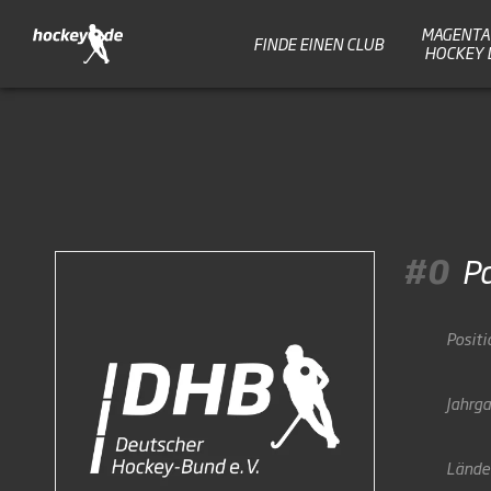
MAGENTA 
FINDE EINEN CLUB
HOCKEY 
#0
P
Positi
Jahrg
Lände