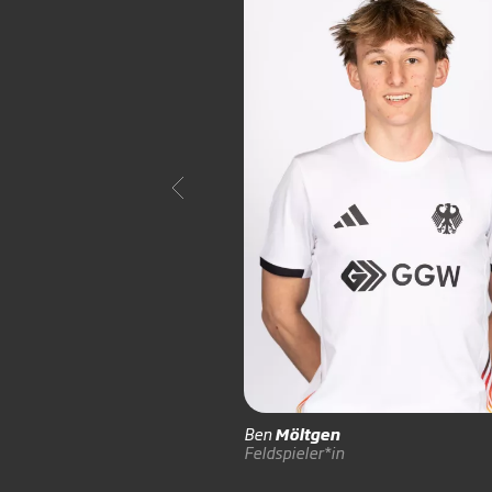
Ben
Möltgen
Feldspieler*in