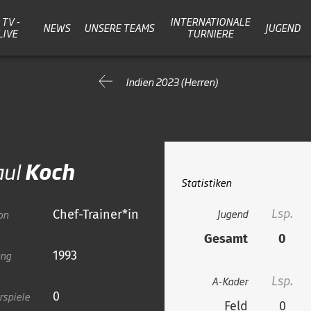
TV -
INTERNATIONALE
NEWS
UNSERE TEAMS
JUGEND
LIVE
TURNIERE
Indien 2023 (Herren)
aul
Koch
Statistiken
Jugend
Lsp.
on
Chef-Trainer*in
Gesamt
0
ang
1993
A-Kader
Lsp.
rspiele
0
Feld
0