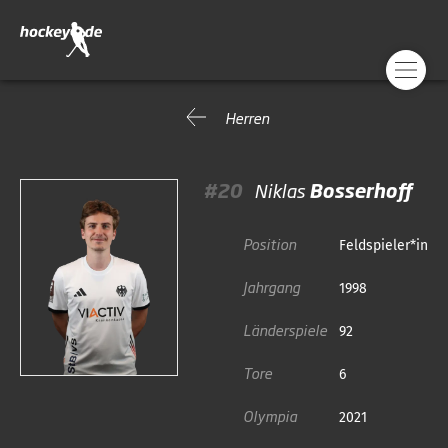
Herren
#20
Niklas
Bosserhoff
Position
Feldspieler*in
Jahrgang
1998
Länderspiele
92
Tore
6
Olympia
2021