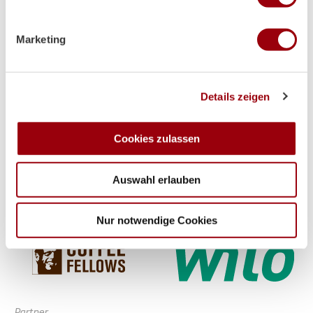
Premium-Partner
Erfahren Sie mehr darüber, wie Ihre persönlichen Daten
verarbeitet werden, und legen Sie Ihre Präferenzen im
Marketing
Abschnitt Einzelheiten
fest.
Wir verwenden Cookies, um Inhalte und Anzeigen zu
Details zeigen
personalisieren, Funktionen für soziale Medien anbieten
zu können und die Zugriffe auf unsere Website zu
analysieren. Außerdem geben wir Informationen zu Ihrer
Cookies zulassen
Verwendung unserer Website an unsere Partner für
soziale Medien, Werbung und Analysen weiter. Unsere
Auswahl erlauben
Partner führen diese Informationen möglicherweise mit
weiteren Daten zusammen, die Sie ihnen bereitgestellt
haben oder die sie im Rahmen Ihrer Nutzung der Dienste
Nur notwendige Cookies
gesammelt haben.
Partner