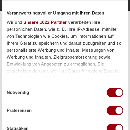
Verantwortungsvoller Umgang mit Ihren Daten
Wir und
unsere 1022 Partner
verarbeiten Ihre
Alle Spiele unserer Danas und Honamas live und kostenfrei
persönlichen Daten, wie z. B. Ihre IP-Adresse, mithilfe
von Technologien wie Cookies, um Informationen auf
Ihrem Gerät zu speichern und darauf zuzugreifen und so
personalisierte Werbung und Inhalte, Messungen von
Werbung und Inhalten, Zielgruppenforschung sowie
Hauptpartner
Entwicklung von Angeboten zu ermöglichen. Sie
entscheiden darüber, wer Ihre Daten für welche Zwecke
nutzt. Sie können Ihre Einwilligung jederzeit über die
Cookie-Erklärung oder durch Klicken auf das Privacy
Einwilligungsauswahl
Trigger Symbol ändern oder widerrufen
Notwendig
Wenn Sie es erlauben, würden wir auch gerne:
Präferenzen
Informationen über Ihre geografische Lage erfassen,
welche bis auf einige Meter genau sein können
Ihr Gerät durch aktives Scannen nach bestimmten
Statistiken
Merkmalen (Fingerprinting) identifizieren