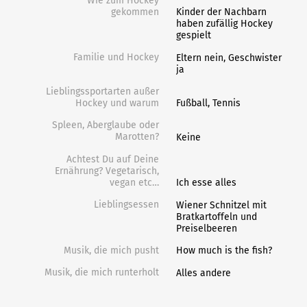
Wie zum Hockey
gekommen
Kinder der Nachbarn
haben zufällig Hockey
gespielt
Familie und Hockey
Eltern nein, Geschwister
ja
Lieblingssportarten außer
Hockey und warum
Fußball, Tennis
Spleen, Aberglaube oder
Marotten?
Keine
Achtest Du auf Deine
Ernährung? Vegetarisch,
vegan etc…
Ich esse alles
Lieblingsessen
Wiener Schnitzel mit
Bratkartoffeln und
Preiselbeeren
Musik, die mich pusht
How much is the fish?
Musik, die mich runterholt
Alles andere