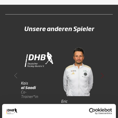
Unsere anderen Spieler
Kais
Claas
al Saadi
Henkel
Co-
Co-
Trainer*in
Trainer*i
Eric
Langner
Teammanager*in