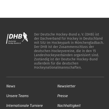
Der Deutsche Hockey-Bund e. V. (DHB) ist
der Dachverband für Hockey in Deutschland
mit Sitz im Hockeypark in Mönchengladbach.
Der DHB ist der Zusammenschluss der
deutschen Hockeyvereine, die in den 15
Landeshockeyverbänden organisiert sind.
Zuständig ist der Deutsche Hockey-Bund
außerdem für die deutschen
Hockeynationalmannschaften.
News
Newsletter
Unsere Teams
Presse
Internationale Turniere
Nachhaltigkeit