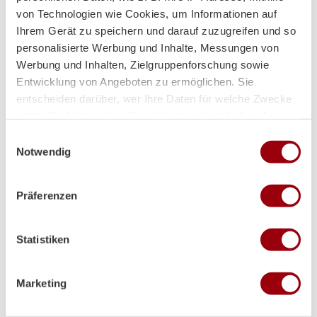
von Technologien wie Cookies, um Informationen auf
Ihrem Gerät zu speichern und darauf zuzugreifen und so
personalisierte Werbung und Inhalte, Messungen von
Werbung und Inhalten, Zielgruppenforschung sowie
Entwicklung von Angeboten zu ermöglichen. Sie
entscheiden darüber, wer Ihre Daten für welche Zwecke
nutzt. Sie können Ihre Einwilligung jederzeit über die
Cookie-Erklärung oder durch Klicken auf das Privacy
Einwilligungsauswahl
Trigger Symbol ändern oder widerrufen
Notwendig
Partner
Wenn Sie es erlauben, würden wir auch gerne:
Präferenzen
Informationen über Ihre geografische Lage erfassen,
welche bis auf einige Meter genau sein können
Ihr Gerät durch aktives Scannen nach bestimmten
Statistiken
Merkmalen (Fingerprinting) identifizieren
Erfahren Sie mehr darüber, wie Ihre persönlichen Daten
verarbeitet werden, und legen Sie Ihre Präferenzen im
Supplier
Marketing
Abschnitt Einzelheiten
fest.