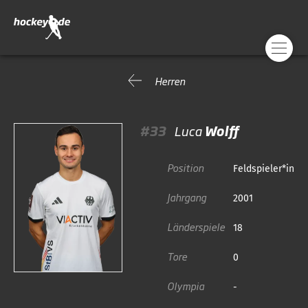
Herren
#33
Luca
Wolff
Position
Feldspieler*in
Jahrgang
2001
Länderspiele
18
Tore
0
Olympia
-