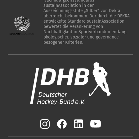
Nachhaltigkeitsstandards
sustainAssociation in der
Auszeichnungsstufe „Silber“ von Dekra
überreicht bekommen. Der durch die DEKRA
entwickelte Standard sustainAssociation
bewertet die Verankerung von
Nachhaltigkeit in Sportverbänden entlang
ökologischer, sozialer und governance-
bezogener Kriterien.