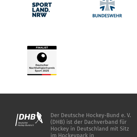
Der Deutsche Hockey-Bund e. V.
(DHB) ist der Dachverband für
Hockey in Deutschland mit Sitz
im Hockeypark in