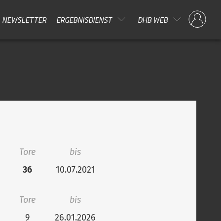
NEWSLETTER
ERGEBNISDIENST
DHB WEB
Tore
bis
36
10.07.2021
Tore
bis
9
26.01.2026