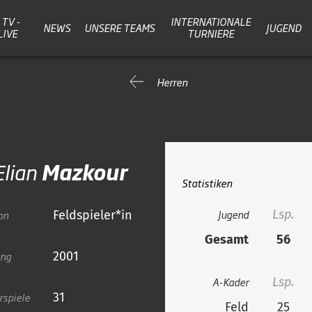
TV -
INTERNATIONALE
NEWS
UNSERE TEAMS
JUGEND
LIVE
TURNIERE
Herren
Elian
Mazkour
Statistiken
Jugend
Lsp.
on
Feldspieler*in
Gesamt
56
ang
2001
A-Kader
Lsp.
rspiele
31
Feld
25