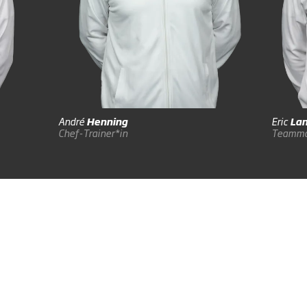
André
Henning
Eric
Lan
Chef-Trainer*in
Teamma