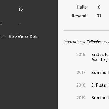
Halle
6
16
Gesamt
31
ia
-
rein
Rot-Weiss Köln
Internationale Teilnahmen u
2016
Erstes J
Malabry 
2017
Sommert
2018
3. Platz
2019
Sommert