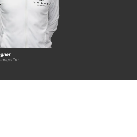
Philip
Ibe
Mannschaftsarzt/
Mannschaftsärztin
gner
nager*in