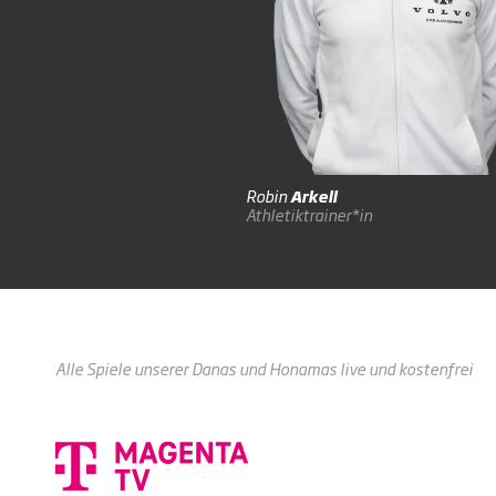
Robin
Arkell
Athletiktrainer*in
Alle Spiele unserer Danas und Honamas live und kostenfrei