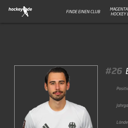
MAGENTA 
FINDE EINEN CLUB
HOCKEY 
#26
Positi
Jahrg
Lände