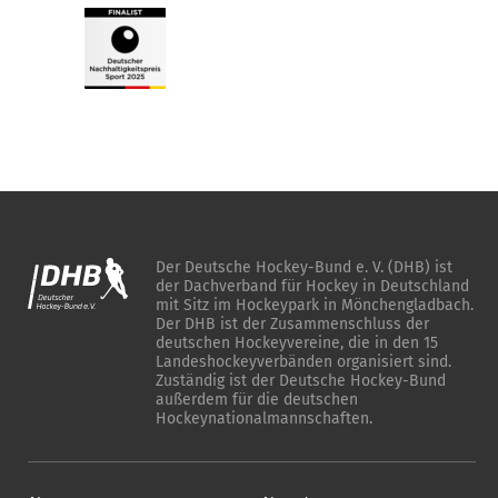
Der Deutsche Hockey-Bund e. V. (DHB) ist
der Dachverband für Hockey in Deutschland
mit Sitz im Hockeypark in Mönchengladbach.
Der DHB ist der Zusammenschluss der
deutschen Hockeyvereine, die in den 15
Landeshockeyverbänden organisiert sind.
Zuständig ist der Deutsche Hockey-Bund
außerdem für die deutschen
Hockeynationalmannschaften.