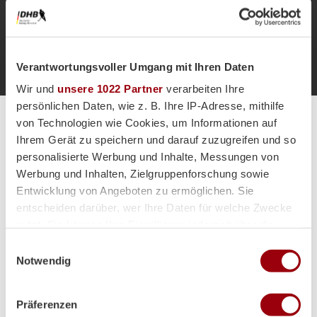
Co-
Co-
Trainer*in
Trainer*i
Eric
Langner
Teammanager*in
Verantwortungsvoller Umgang mit Ihren Daten
Wir und
unsere 1022 Partner
verarbeiten Ihre
persönlichen Daten, wie z. B. Ihre IP-Adresse, mithilfe
von Technologien wie Cookies, um Informationen auf
Alle Spiele unserer Danas und Honamas live und kostenfrei
Ihrem Gerät zu speichern und darauf zuzugreifen und so
personalisierte Werbung und Inhalte, Messungen von
Werbung und Inhalten, Zielgruppenforschung sowie
Entwicklung von Angeboten zu ermöglichen. Sie
entscheiden darüber, wer Ihre Daten für welche Zwecke
Hauptpartner
nutzt. Sie können Ihre Einwilligung jederzeit über die
Cookie-Erklärung oder durch Klicken auf das Privacy
Einwilligungsauswahl
Trigger Symbol ändern oder widerrufen
Notwendig
Wenn Sie es erlauben, würden wir auch gerne:
Präferenzen
Informationen über Ihre geografische Lage erfassen,