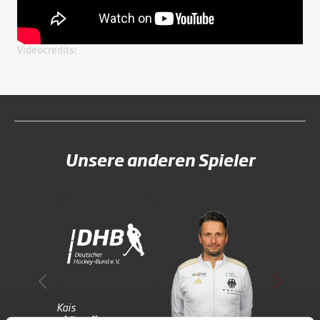
Videocredits:
Unsere anderen Spieler
Kais
Claas
al Saadi
Henkel