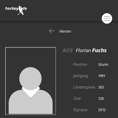
Herren
#23
Florian
Fuchs
Position
Sturm
Jahrgang
1991
Länderspiele
263
Tore
128
Olympia
2012