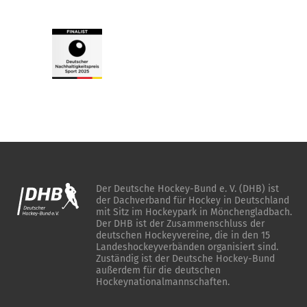
Der Deutsche Hockey-Bund e. V. (DHB) ist
der Dachverband für Hockey in Deutschland
mit Sitz im Hockeypark in Mönchengladbach.
Der DHB ist der Zusammenschluss der
deutschen Hockeyvereine, die in den 15
Landeshockeyverbänden organisiert sind.
Zuständig ist der Deutsche Hockey-Bund
außerdem für die deutschen
Hockeynationalmannschaften.