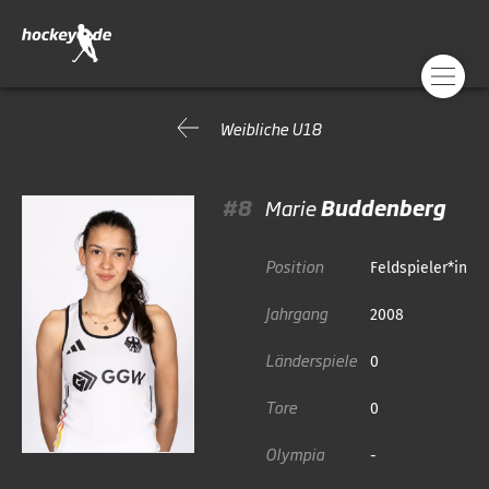
Weibliche U18
#8
Marie
Buddenberg
Position
Feldspieler*in
Jahrgang
2008
Länderspiele
0
Tore
0
Olympia
-