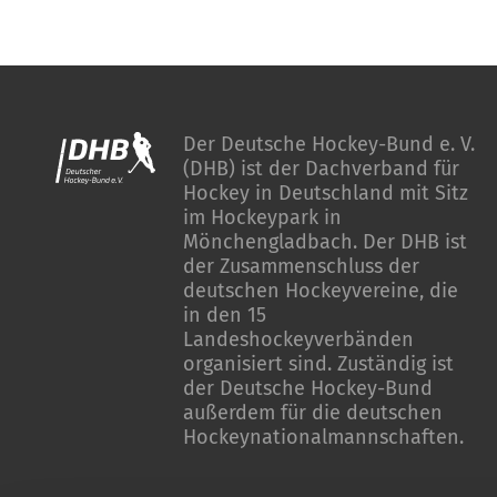
Der Deutsche Hockey-Bund e. V.
(DHB) ist der Dachverband für
Hockey in Deutschland mit Sitz
im Hockeypark in
Mönchengladbach. Der DHB ist
der Zusammenschluss der
deutschen Hockeyvereine, die
in den 15
Landeshockeyverbänden
organisiert sind. Zuständig ist
der Deutsche Hockey-Bund
außerdem für die deutschen
Hockeynationalmannschaften.