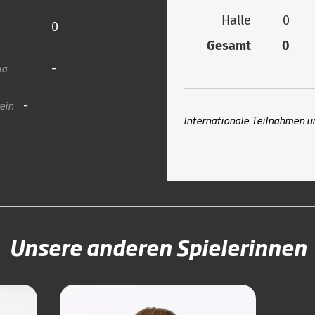
Halle
0
0
Gesamt
0
ia
-
ein
-
Internationale Teilnahmen u
Unsere anderen Spielerinnen