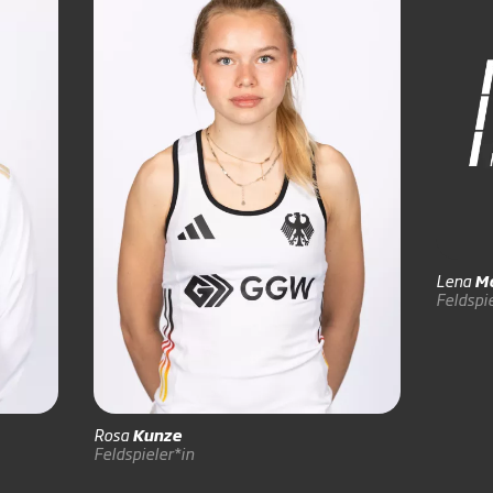
Lena
Mo
Feldspie
Rosa
Kunze
Feldspieler*in