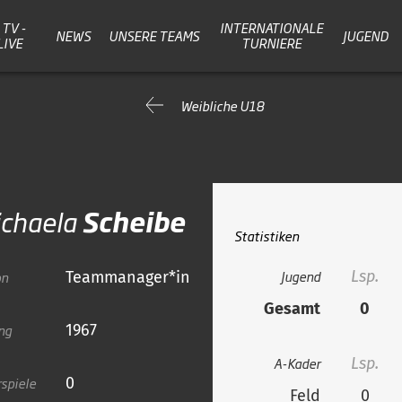
TV -
INTERNATIONALE
NEWS
UNSERE TEAMS
JUGEND
LIVE
TURNIERE
Weibliche U18
chaela
Scheibe
Statistiken
Jugend
Lsp.
on
Teammanager*in
Gesamt
0
ng
1967
A-Kader
Lsp.
spiele
0
Feld
0