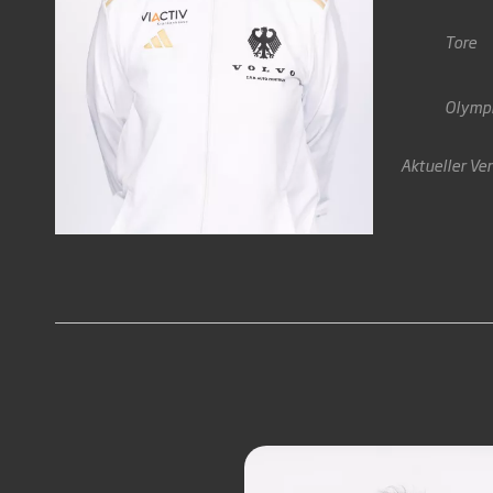
Tore
Olymp
Aktueller Ver