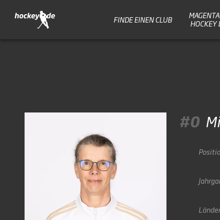
MAGENTA 
FINDE EINEN CLUB
HOCKEY 
#0
Mi
Positi
Jahrga
Länder