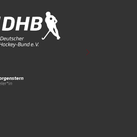
rgenstern
ler*in
Charlotte
Rehmet
Feldspieler*in