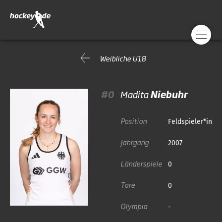
Weibliche U18
#0
Madita
Niebuhr
Position
Feldspieler*in
Jahrgang
2007
Länderspiele
0
Tore
0
Olympia
-