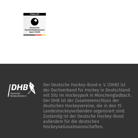
Der Deutsche Hockey-Bund e. V. (DHB) ist
der Dachverband für Hockey in Deutschland
mit Sitz im Hockeypark in Mönchengladbach.
Der DHB ist der Zusammenschluss der
deutschen Hockeyvereine, die in den 15
Landeshockeyverbänden organisiert sind.
Zuständig ist der Deutsche Hockey-Bund
außerdem für die deutschen
Hockeynationalmannschaften.