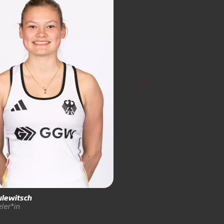
lewitsch
Greta-Sofie
Köllinger
ler*in
Feldspieler*in