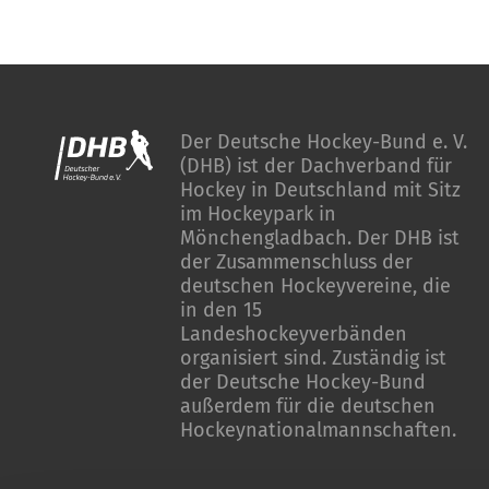
Der Deutsche Hockey-Bund e. V.
(DHB) ist der Dachverband für
Hockey in Deutschland mit Sitz
im Hockeypark in
Mönchengladbach. Der DHB ist
der Zusammenschluss der
deutschen Hockeyvereine, die
in den 15
Landeshockeyverbänden
organisiert sind. Zuständig ist
der Deutsche Hockey-Bund
außerdem für die deutschen
Hockeynationalmannschaften.