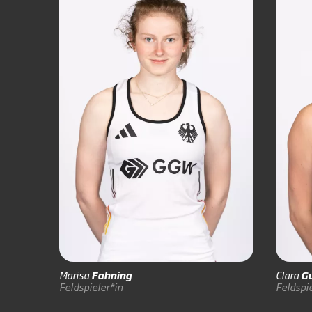
Marisa
Fahning
Clara
Gu
Feldspieler*in
Feldspie