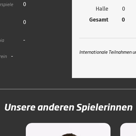
rspiele
0
Halle
0
Gesamt
0
0
ia
-
Internationale Teilnahmen u
rein
-
Unsere anderen Spielerinnen