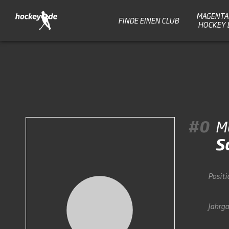
MAGENTA 
FINDE EINEN CLUB
HOCKEY 
#0
Ma
S
Positi
Jahrg