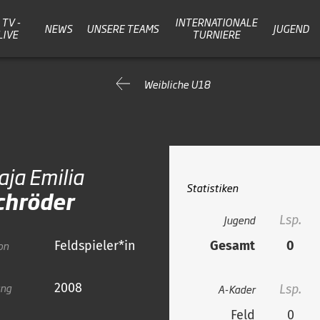
TV -
INTERNATIONALE
NEWS
UNSERE TEAMS
JUGEND
LIVE
TURNIERE
Weibliche U18
ja Emilia
Statistiken
chröder
Jugend
Lsp.
on
Feldspieler*in
Gesamt
0
ang
2008
A-Kader
Lsp.
Feld
0