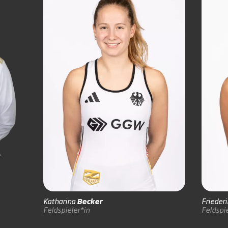
Katharina
Becker
Frieder
Feldspieler*in
Feldspie