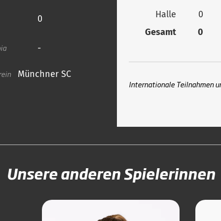
Halle
0
0
Gesamt
0
ia
-
rein
Münchner SC
Internationale Teilnahmen u
Unsere anderen Spielerinnen