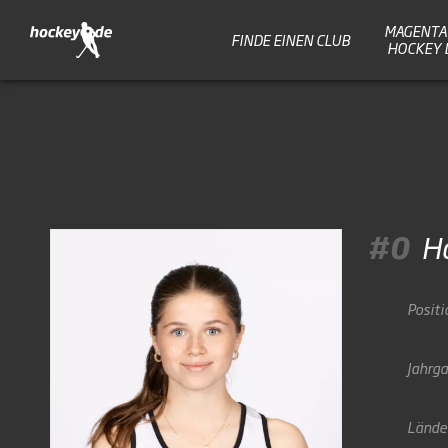
MAGENTA 
FINDE EINEN CLUB
HOCKEY 
#0
H
Positi
Jahrg
Lände