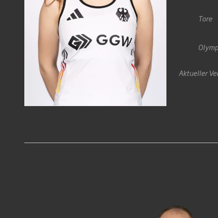
Tore
Olymp
Aktueller Ve