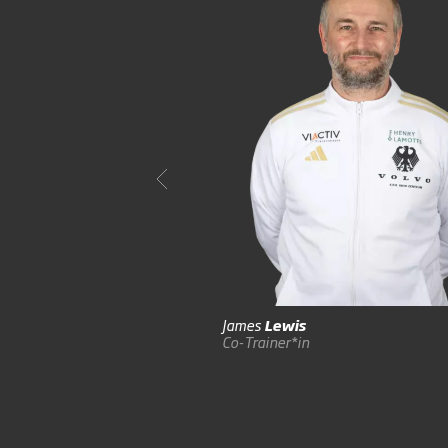
James
Lewis
Co-Trainer*in