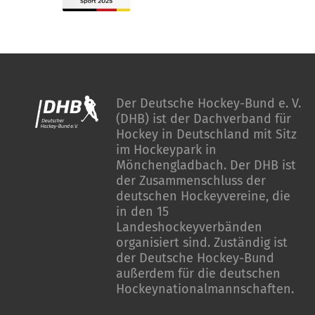
Der Deutsche Hockey-Bund e. V.
(DHB) ist der Dachverband für
Hockey in Deutschland mit Sitz
im Hockeypark in
Mönchengladbach. Der DHB ist
der Zusammenschluss der
deutschen Hockeyvereine, die
in den 15
Landeshockeyverbänden
organisiert sind. Zuständig ist
der Deutsche Hockey-Bund
außerdem für die deutschen
Hockeynationalmannschaften.