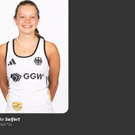
Michael
Soff
Video-Operator*in
ike
Seifert
ler*in