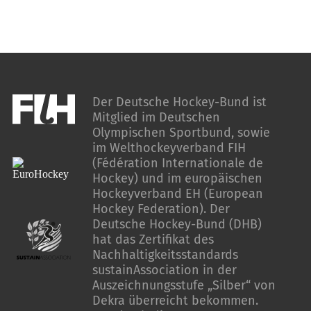
Der Deutsche Hockey-Bund ist
Mitglied im Deutschen
Olympischen Sportbund, sowie
im Welthockeyverband FIH
(Fédération Internationale de
Hockey) und im europäischen
Hockeyverband EH (European
Hockey Federation). Der
Deutsche Hockey-Bund (DHB)
hat das Zertifikat des
Nachhaltigkeitsstandards
sustainAssociation in der
Auszeichnungsstufe „Silber“ von
Dekra überreicht bekommen.