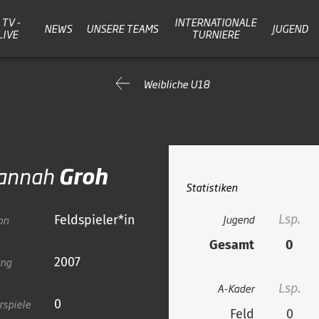
TV -
INTERNATIONALE
NEWS
UNSERE TEAMS
JUGEND
LIVE
TURNIERE
Weibliche U18
annah
Groh
Statistiken
Jugend
Lsp.
on
Feldspieler*in
Gesamt
0
ang
2007
A-Kader
Lsp.
rspiele
0
Feld
0