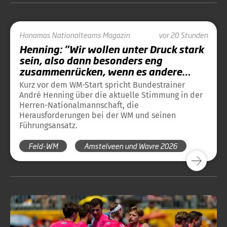
Honamas
Nationalteams
Magazin
vor 20 Stunden
Henning: "Wir wollen unter Druck stark
sein, also dann besonders eng
zusammenrücken, wenn es andere
Teams unter Stress auseinander reißt."
Kurz vor dem WM-Start spricht Bundestrainer
André Henning über die aktuelle Stimmung in der
Herren-Nationalmannschaft, die
Herausforderungen bei der WM und seinen
Führungsansatz.
Feld-WM
Amstelveen und Wavre 2026