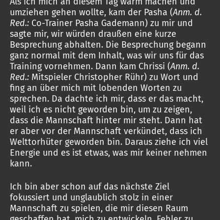
Als ich mich an diesem Tag warm machen und
umziehen gehen wollte, kam der Pasha (
Anm. d.
Red.:
Co-Trainer Pasha Gademann) zu mir und
sagte mir, wir würden draußen eine kurze
Besprechung abhalten. Die Besprechung begann
ganz normal mit dem Inhalt, was wir uns für das
Training vornehmen. Dann kam Chrissi (
Anm. d.
Red.:
Mitspieler Christopher Rühr) zu Wort und
fing an über mich mit lobenden Worten zu
sprechen. Da dachte ich mir, dass er das macht,
weil ich es nicht geworden bin, um zu zeigen,
dass die Mannschaft hinter mir steht. Dann hat
er aber vor der Mannschaft verkündet, dass ich
Welttorhüter geworden bin. Daraus ziehe ich viel
Energie und es ist etwas, was mir keiner nehmen
kann.
Ich bin aber schon auf das nächste Ziel
fokussiert und unglaublich stolz in einer
Mannschaft zu spielen, die mir diesen Raum
geschaffen hat, mich zu entwickeln, Fehler zu