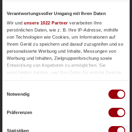
Verantwortungsvoller Umgang mit Ihren Daten
Wir und
unsere 1022 Partner
verarbeiten Ihre
Honamas
Nationalteams
Magazin
Vor einem Monat
persönlichen Daten, wie z. B. Ihre IP-Adresse, mithilfe
HONAMAS kassieren deutliche 2:5-
von Technologien wie Cookies, um Informationen auf
Niederlage gegen Spanien
Ihrem Gerät zu speichern und darauf zuzugreifen und so
personalisierte Werbung und Inhalte, Messungen von
Nach starken ersten 25 Minuten muss sich das
deutsche Team Spanien deutlich mit 2:5
Werbung und Inhalten, Zielgruppenforschung sowie
geschlagen geben.
Entwicklung von Angeboten zu ermöglichen. Sie
entscheiden darüber, wer Ihre Daten für welche Zwecke
FIH Pro League
Berlin 2026
nutzt. Sie können Ihre Einwilligung jederzeit über die
Saison 2025-2026
Cookie-Erklärung oder durch Klicken auf das Privacy
Einwilligungsauswahl
Trigger Symbol ändern oder widerrufen
Notwendig
Wenn Sie es erlauben, würden wir auch gerne:
Präferenzen
Informationen über Ihre geografische Lage erfassen,
welche bis auf einige Meter genau sein können
Zur Startseite
Ihr Gerät durch aktives Scannen nach bestimmten
Statistiken
Merkmalen (Fingerprinting) identifizieren