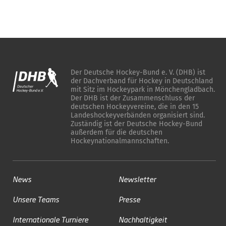
Der Deutsche Hockey-Bund e. V. (DHB) ist
der Dachverband für Hockey in Deutschland
mit Sitz im Hockeypark in Mönchengladbach.
Der DHB ist der Zusammenschluss der
deutschen Hockeyvereine, die in den 15
Landeshockeyverbänden organisiert sind.
Zuständig ist der Deutsche Hockey-Bund
außerdem für die deutschen
Hockeynationalmannschaften.
News
Newsletter
Unsere Teams
Presse
Internationale Turniere
Nachhaltigkeit