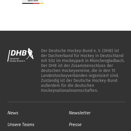
Der Deutsche Hockey-Bund e. V. (DHB) ist
der Dachverband für Hockey in Deutschland
mit Sitz im Hockeypark in Mönchengladbach.
Der DHB ist der Zusammenschluss der
deutschen Hockeyvereine, die in den 15
Landeshockeyverbänden organisiert sind.
Zuständig ist der Deutsche Hockey-Bund
außerdem für die deutschen
Hockeynationalmannschaften.
News
Newsletter
Unsere Teams
Presse