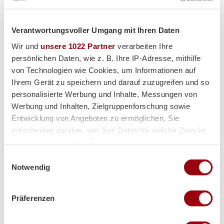
Premium-Partner
Verantwortungsvoller Umgang mit Ihren Daten
Wir und
unsere 1022 Partner
verarbeiten Ihre
persönlichen Daten, wie z. B. Ihre IP-Adresse, mithilfe
von Technologien wie Cookies, um Informationen auf
Ihrem Gerät zu speichern und darauf zuzugreifen und so
personalisierte Werbung und Inhalte, Messungen von
Werbung und Inhalten, Zielgruppenforschung sowie
Entwicklung von Angeboten zu ermöglichen. Sie
entscheiden darüber, wer Ihre Daten für welche Zwecke
nutzt. Sie können Ihre Einwilligung jederzeit über die
Cookie-Erklärung oder durch Klicken auf das Privacy
Einwilligungsauswahl
Trigger Symbol ändern oder widerrufen
Notwendig
Wenn Sie es erlauben, würden wir auch gerne:
Präferenzen
Informationen über Ihre geografische Lage erfassen,
welche bis auf einige Meter genau sein können
Ihr Gerät durch aktives Scannen nach bestimmten