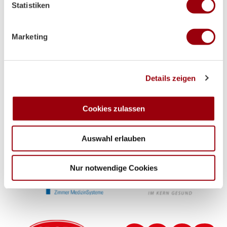
Statistiken
Merkmalen (Fingerprinting) identifizieren
Partner
Erfahren Sie mehr darüber, wie Ihre persönlichen Daten
verarbeitet werden, und legen Sie Ihre Präferenzen im
Marketing
Abschnitt Einzelheiten
fest.
Wir verwenden Cookies, um Inhalte und Anzeigen zu
Details zeigen
personalisieren, Funktionen für soziale Medien anbieten
zu können und die Zugriffe auf unsere Website zu
Supplier
analysieren. Außerdem geben wir Informationen zu Ihrer
Cookies zulassen
Verwendung unserer Website an unsere Partner für
soziale Medien, Werbung und Analysen weiter. Unsere
Auswahl erlauben
Partner führen diese Informationen möglicherweise mit
weiteren Daten zusammen, die Sie ihnen bereitgestellt
haben oder die sie im Rahmen Ihrer Nutzung der Dienste
Nur notwendige Cookies
gesammelt haben.