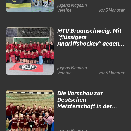
Jugend
Magazin
Vereine
vor 5 Monaten
MTV Braunschweig: Mit
"flüssigem
Angriffshockey" gegen
die Großen
Jugend
Magazin
Vereine
vor 5 Monaten
Die Vorschau zur
Deutschen
Meisterschaft in der
weiblichen Jugend für
die Halle 2026
Jugend
Magazin