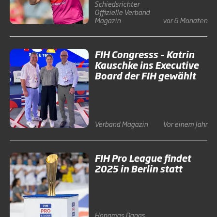
Schiedsrichter
Offizielle
Verband
Magazin
vor 6 Monaten
FIH Congresss – Katrin
Kauschke ins Executive
Board der FIH gewählt
Verband
Magazin
Vor einem Jahr
FIH Pro League findet
2025 in Berlin statt
Honamas
Danas