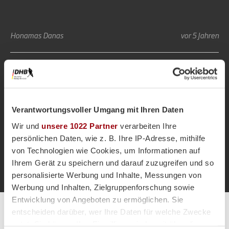
Honamas
Danas
vor 5 Jahren
Regeländerungen zur
Halle 19/20
Verantwortungsvoller Umgang mit Ihren Daten
Wir und
unsere 1022 Partner
verarbeiten Ihre
persönlichen Daten, wie z. B. Ihre IP-Adresse, mithilfe
Verband
Ligen
vor 6 Jahren
von Technologien wie Cookies, um Informationen auf
Ihrem Gerät zu speichern und darauf zuzugreifen und so
personalisierte Werbung und Inhalte, Messungen von
Werbung und Inhalten, Zielgruppenforschung sowie
Entwicklung von Angeboten zu ermöglichen. Sie
entscheiden darüber, wer Ihre Daten für welche Zwecke
Alle Spiele unserer Danas und Honamas live und kostenfrei
nutzt. Sie können Ihre Einwilligung jederzeit über die