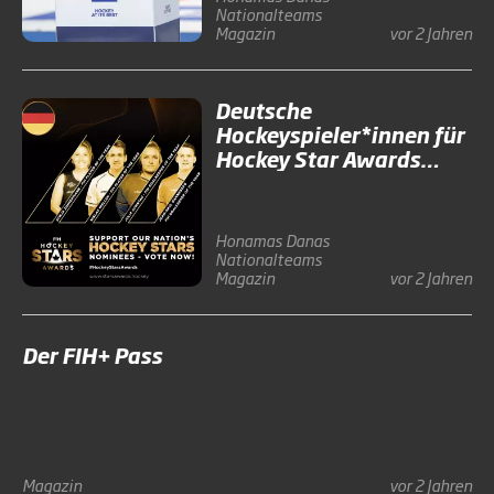
Nationalteams
Magazin
vor 2 Jahren
Deutsche
Hockeyspieler*innen für
Hockey Star Awards
nominiert
Honamas
Danas
Nationalteams
Magazin
vor 2 Jahren
Der FIH+ Pass
Magazin
vor 2 Jahren