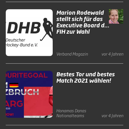
Marion Rodewald
stellt sich für das
Executive Board der
FIH zur Wahl
Verband
Magazin
vor 4 Jahren
Bestes Tor und bestes
Match 2021 wählen!
Honamas
Danas
Nationalteams
vor 4 Jahren