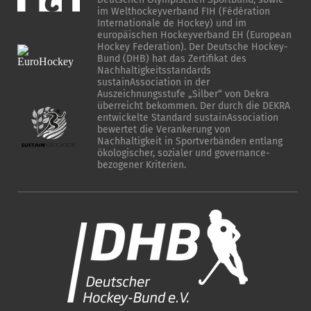
im Welthockeyverband FIH (Fédération
Internationale de Hockey) und im
europäischen Hockeyverband EH (European
Hockey Federation). Der Deutsche Hockey-
Bund (DHB) hat das Zertifikat des
Nachhaltigkeitsstandards
sustainAssociation in der
Auszeichnungsstufe „Silber“ von Dekra
überreicht bekommen. Der durch die DEKRA
entwickelte Standard sustainAssociation
bewertet die Verankerung von
Nachhaltigkeit in Sportverbänden entlang
ökologischer, sozialer und governance-
bezogener Kriterien.