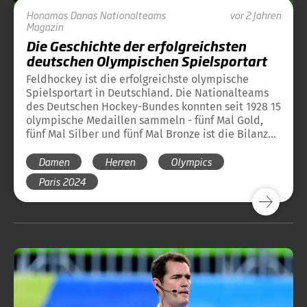
Honamas
Danas
Nationalteams
vor 2 Jahren
Magazin
Die Geschichte der erfolgreichsten
deutschen Olympischen Spielsportart
Feldhockey ist die erfolgreichste olympische
Spielsportart in Deutschland. Die Nationalteams
des Deutschen Hockey-Bundes konnten seit 1928 15
olympische Medaillen sammeln - fünf Mal Gold,
fünf Mal Silber und fünf Mal Bronze ist die Bilanz
vor Paris 2024. Hier finden Sie einen Überblick
Damen
Herren
Olympics
über die bisherige Geschichte des Hockeysports
bei Olympischen Spielen und die Medaillen des
Paris 2024
DHB bei Olympischen Spielen.