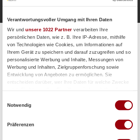
Zur Startseite
Verantwortungsvoller Umgang mit Ihren Daten
Wir und
unsere 1022 Partner
verarbeiten Ihre
Alle Spiele unserer Danas und Honamas live und kostenfrei
persönlichen Daten, wie z. B. Ihre IP-Adresse, mithilfe
von Technologien wie Cookies, um Informationen auf
Ihrem Gerät zu speichern und darauf zuzugreifen und so
personalisierte Werbung und Inhalte, Messungen von
Werbung und Inhalten, Zielgruppenforschung sowie
Entwicklung von Angeboten zu ermöglichen. Sie
Hauptpartner
entscheiden darüber, wer Ihre Daten für welche Zwecke
nutzt. Sie können Ihre Einwilligung jederzeit über die
Cookie-Erklärung oder durch Klicken auf das Privacy
Einwilligungsauswahl
Trigger Symbol ändern oder widerrufen
Notwendig
Wenn Sie es erlauben, würden wir auch gerne:
Präferenzen
Informationen über Ihre geografische Lage erfassen,
welche bis auf einige Meter genau sein können
Ihr Gerät durch aktives Scannen nach bestimmten