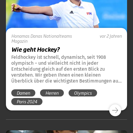
Honamas
Danas
Nationalteams
vor 2 Jahren
Magazin
Wie geht Hockey?
Feldhockey ist schnell, dynamisch, seit 1908
olympisch – und vielleicht nicht in jeder
Entscheidung gleich auf den ersten Blick zu
verstehen. Wir geben Ihnen einen kleinen
Überblick über die wichtigsten Bestimmungen aus
dem Regelwerk der olympischen Disziplin
Damen
Herren
Olympics
Feldhockey. Damit sich der Hockey-Regel-
Dschungel auch für die neuen Hockeyfreunde ganz
Paris 2024
schnell lichtet.