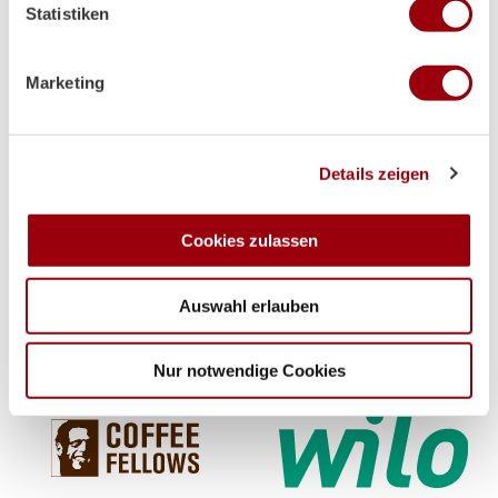
Statistiken
Merkmalen (Fingerprinting) identifizieren
Erfahren Sie mehr darüber, wie Ihre persönlichen Daten
Premium-Partner
verarbeitet werden, und legen Sie Ihre Präferenzen im
Marketing
Abschnitt Einzelheiten
fest.
Wir verwenden Cookies, um Inhalte und Anzeigen zu
Details zeigen
personalisieren, Funktionen für soziale Medien anbieten
zu können und die Zugriffe auf unsere Website zu
analysieren. Außerdem geben wir Informationen zu Ihrer
Cookies zulassen
Verwendung unserer Website an unsere Partner für
soziale Medien, Werbung und Analysen weiter. Unsere
Auswahl erlauben
Partner führen diese Informationen möglicherweise mit
weiteren Daten zusammen, die Sie ihnen bereitgestellt
haben oder die sie im Rahmen Ihrer Nutzung der Dienste
Nur notwendige Cookies
gesammelt haben.