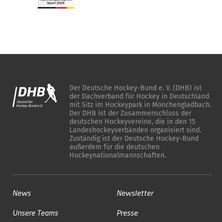
Der Deutsche Hockey-Bund e. V. (DHB) ist
der Dachverband für Hockey in Deutschland
mit Sitz im Hockeypark in Mönchengladbach.
Der DHB ist der Zusammenschluss der
deutschen Hockeyvereine, die in den 15
Landeshockeyverbänden organisiert sind.
Zuständig ist der Deutsche Hockey-Bund
außerdem für die deutschen
Hockeynationalmannschaften.
News
Newsletter
Unsere Teams
Presse