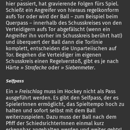
hier passiert, hat gravierende Folgen fürs Spiel.
Schießt ein Angreifer von hieraus regelkonform
aufs Tor oder wird der Ball – zum Beispiel beim
Querpass – innerhalb des Schusskreises von den
Verteidigern aufs Tor abgefälscht (wenn ein
Angreifer ihn vorher im Schusskreis berührt hat!)
und überquert der Ball dann die Torlinie
komplett, entscheiden die Unparteiischen auf
Tor. Begehen die Verteidiger im eigenen
Schusskreis einen Regelverstoß, gibt es je nach
Härte
» Strafecke
oder
» Siebenmeter
.
Selfpass
Ein
» Freischlag
muss im Hockey nicht als Pass
ausgeführt werden. Es gibt den Selfpass, der es
SpielerInnen ermöglicht, das Spieltempo hoch zu
halten und sofort selbst mit dem Ball
weiterzuspielen. Dazu muss der Ball nach dem
Pfiff der SchiedsrichterInnen einmal kurz
erkennbar angehalten werden und weiter gehts!