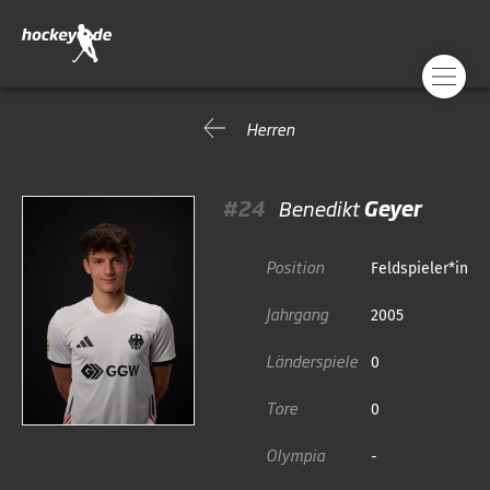
Herren
#24
Benedikt
Geyer
Position
Feldspieler*in
Jahrgang
2005
Länderspiele
0
Tore
0
Olympia
-