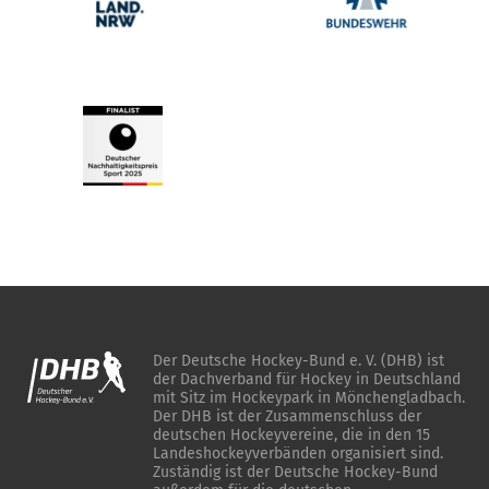
Der Deutsche Hockey-Bund e. V. (DHB) ist
der Dachverband für Hockey in Deutschland
mit Sitz im Hockeypark in Mönchengladbach.
Der DHB ist der Zusammenschluss der
deutschen Hockeyvereine, die in den 15
Landeshockeyverbänden organisiert sind.
Zuständig ist der Deutsche Hockey-Bund