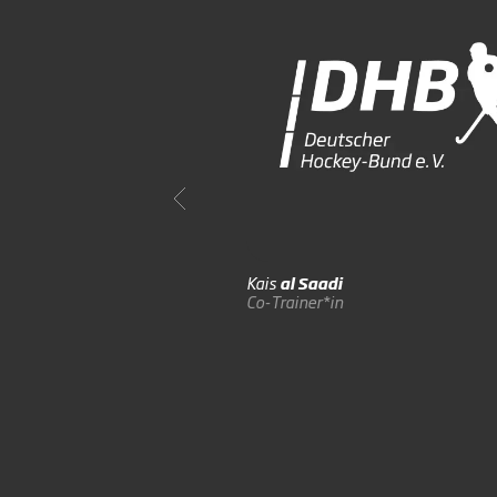
Kais
al Saadi
Co-Trainer*in