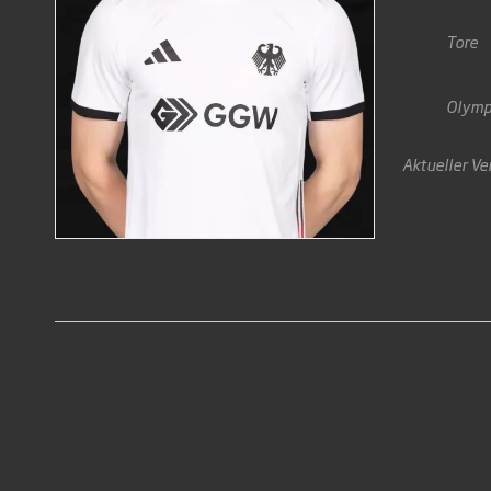
Tore
Olymp
Aktueller Ve