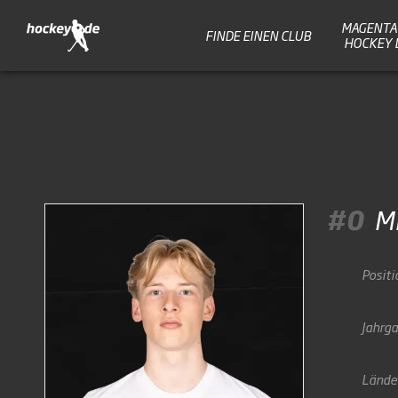
MAGENTA 
FINDE EINEN CLUB
HOCKEY 
#0
M
Positi
Jahrg
Lände