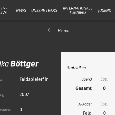
TV -
INTERNATIONALE
NEWS
UNSERE TEAMS
JUGEND
LIVE
TURNIERE
Herren
ika
Böttger
Statistiken
Jugend
Lsp.
on
Feldspieler*in
Gesamt
0
ang
2007
A-Kader
Lsp.
rspiele
0
Feld
0