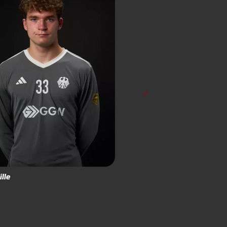
ille
Leo
Schur
Feldspieler*in