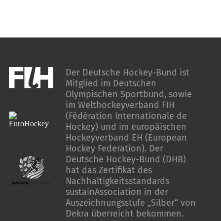
Der Deutsche Hockey-Bund ist
Mitglied im Deutschen
Olympischen Sportbund, sowie
im Welthockeyverband FIH
(Fédération Internationale de
Hockey) und im europäischen
Hockeyverband EH (European
Hockey Federation). Der
Deutsche Hockey-Bund (DHB)
hat das Zertifikat des
Nachhaltigkeitsstandards
sustainAssociation in der
Auszeichnungsstufe „Silber“ von
Dekra überreicht bekommen.