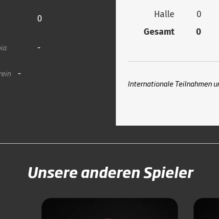
Halle
0
0
Gesamt
0
ia
-
rein
-
Internationale Teilnahmen u
Unsere anderen Spieler