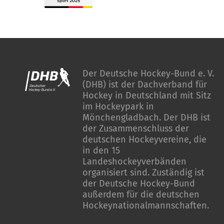
Der Deutsche Hockey-Bund e. V.
(DHB) ist der Dachverband für
Hockey in Deutschland mit Sitz
im Hockeypark in
Mönchengladbach. Der DHB ist
der Zusammenschluss der
deutschen Hockeyvereine, die
in den 15
Landeshockeyverbänden
organisiert sind. Zuständig ist
der Deutsche Hockey-Bund
außerdem für die deutschen
Hockeynationalmannschaften.