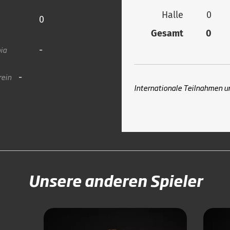
Halle
0
0
Gesamt
0
ia
-
rein
-
Internationale Teilnahmen u
Unsere anderen Spieler