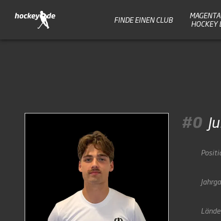
MAGENTA 
FINDE EINEN CLUB
HOCKEY 
#0
Ju
Positi
Jahrg
Lände