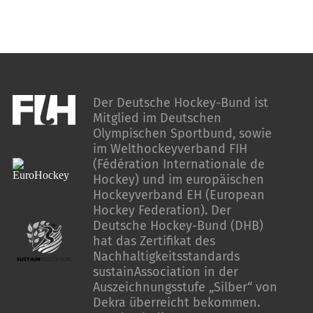
Der Deutsche Hockey-Bund ist
Mitglied im Deutschen
Olympischen Sportbund, sowie
im Welthockeyverband FIH
(Fédération Internationale de
Hockey) und im europäischen
Hockeyverband EH (European
Hockey Federation). Der
Deutsche Hockey-Bund (DHB)
hat das Zertifikat des
Nachhaltigkeitsstandards
sustainAssociation in der
Auszeichnungsstufe „Silber“ von
Dekra überreicht bekommen.