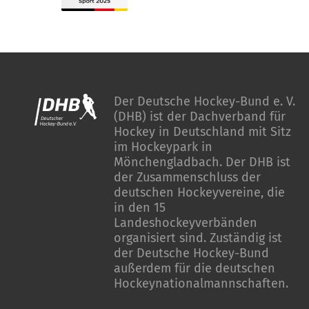
Der Deutsche Hockey-Bund e. V.
(DHB) ist der Dachverband für
Hockey in Deutschland mit Sitz
im Hockeypark in
Mönchengladbach. Der DHB ist
der Zusammenschluss der
deutschen Hockeyvereine, die
in den 15
Landeshockeyverbänden
organisiert sind. Zuständig ist
der Deutsche Hockey-Bund
außerdem für die deutschen
Hockeynationalmannschaften.