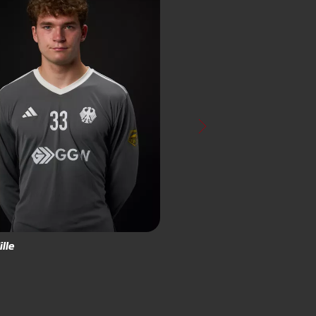
ille
Leo
Schur
Feldspieler*in