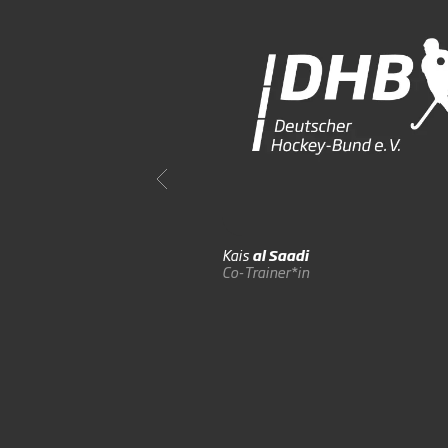
Kais
al Saadi
Co-Trainer*in