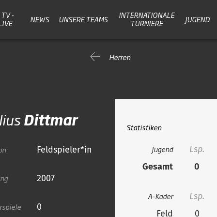
TV -
INTERNATIONALE
NEWS
UNSERE TEAMS
JUGEND
LIVE
TURNIERE
Herren
lius
Dittmar
Statistiken
Jugend
Lsp.
on
Feldspieler*in
Gesamt
0
ang
2007
A-Kader
Lsp.
rspiele
0
Feld
0