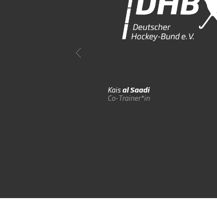
Kais
al Saadi
Co-Trainer*in