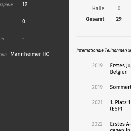
rspiele
19
Halle
0
Gesamt
29
0
ia
-
Internationale Teilnahmen u
rein
Mannheimer HC
2019
Erstes J
Belgien
2019
Sommert
2021
1. Platz
(ESP)
2022
Erstes A
gegen In