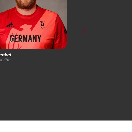
enkel
Johannes
Fetzer
ner*in
Physio