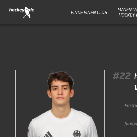
MAGENTA 
FINDE EINEN CLUB
HOCKEY 
#22
Positi
Jahrg