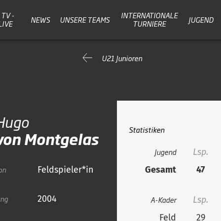
TV -
INTERNATIONALE
NEWS
UNSERE TEAMS
JUGEND
LIVE
TURNIERE
U21 Junioren
Hugo
Statistiken
von Montgelas
Jugend
Lsp.
on
Feldspieler*in
Gesamt
47
ang
2004
A-Kader
Lsp.
Feld
29