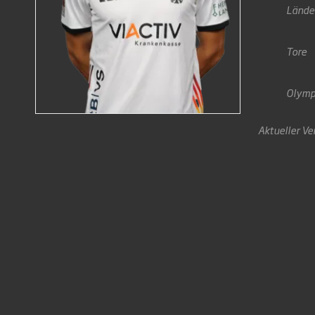
Lände
Tore
Olymp
Aktueller Ve