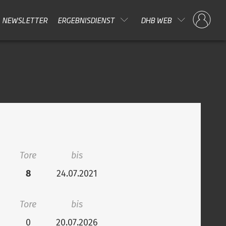
NEWSLETTER
ERGEBNISDIENST
DHB WEB
Tore
bis
8
24.07.2021
Tore
bis
0
20.07.2026