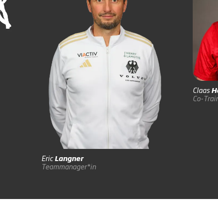
Claas
H
Co-Trai
Eric
Langner
Teammanager*in