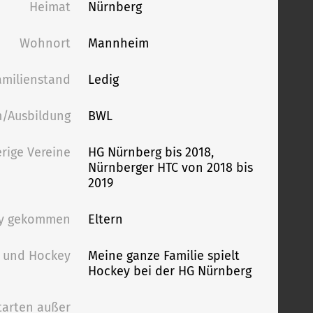
Heimat
Nürnberg
Wohnort
Mannheim
amilienstand
Ledig
/Ausbildung
BWL
rige Vereine
HG Nürnberg bis 2018,
Nürnberger HTC von 2018 bis
2019
ey gekommen
Eltern
e und Hockey
Meine ganze Familie spielt
Hockey bei der HG Nürnberg
tarten außer