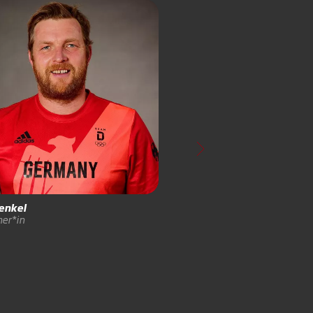
enkel
Johannes
Fetzer
ner*in
Physio