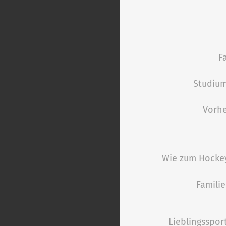
F
Studium
Vorhe
Wie zum Hock
Famili
Lieblingsspor