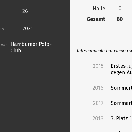
Halle
0
26
Gesamt
80
ia
2021
rein
Hamburger Polo-
Internationale Teilnahmen u
Club
2015
Erstes J
gegen Au
2016
Sommert
2017
Sommert
2018
3. Platz