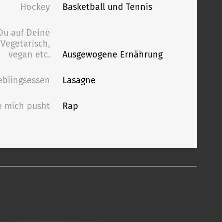
Hockey
Basketball und Tennis
Du auf Deine
Vegetarisch,
vegan etc.
Ausgewogene Ernährung
eblingsessen
Lasagne
e mich pusht
Rap