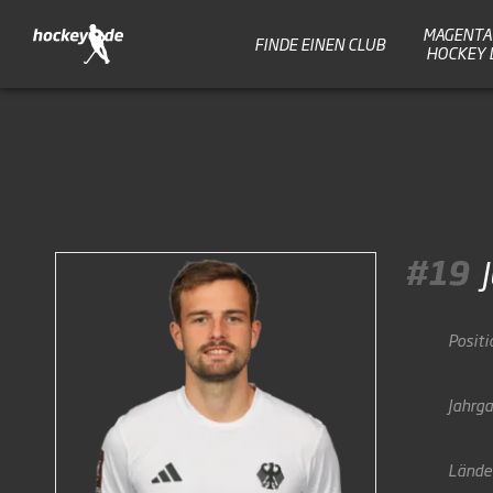
MAGENTA 
FINDE EINEN CLUB
HOCKEY 
#19
Positi
Jahrg
Lände