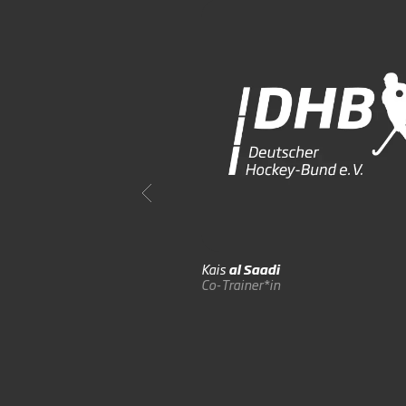
Kais
al Saadi
Co-Trainer*in