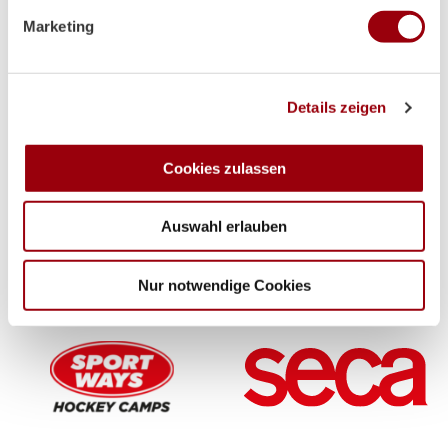
verarbeitet werden, und legen Sie Ihre Präferenzen im
Marketing
Abschnitt Einzelheiten
fest.
Wir verwenden Cookies, um Inhalte und Anzeigen zu
Supplier
Details zeigen
personalisieren, Funktionen für soziale Medien anbieten
zu können und die Zugriffe auf unsere Website zu
analysieren. Außerdem geben wir Informationen zu Ihrer
Cookies zulassen
Verwendung unserer Website an unsere Partner für
soziale Medien, Werbung und Analysen weiter. Unsere
Auswahl erlauben
Partner führen diese Informationen möglicherweise mit
weiteren Daten zusammen, die Sie ihnen bereitgestellt
haben oder die sie im Rahmen Ihrer Nutzung der Dienste
Nur notwendige Cookies
gesammelt haben.