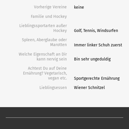
Vorherige Vereine
keine
Familie und Hockey
Lieblingssportarten außer
Hockey
Golf, Tennis, Windsurfen
Spleen, Aberglaube oder
Marotten
Immer linker Schuh zuerst
Welche Eigenschaft an Dir
kann nervig sein
Bin sehr ungeduldig
Achtest Du auf Deine
Ernährung? Vegetarisch,
vegan etc.
Sportgerechte Ernährung
Lieblingsessen
Wiener Schnitzel