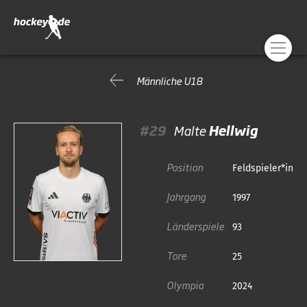
Männliche U18
#29
Malte
Hellwig
Position
Feldspieler*in
Jahrgang
1997
Länderspiele
93
Tore
25
Olympia
2024