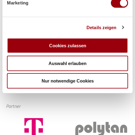
Marketing
Abschnitt Einzelheiten
fest.
Wir verwenden Cookies, um Inhalte und Anzeigen zu
Details zeigen
personalisieren, Funktionen für soziale Medien anbieten
zu können und die Zugriffe auf unsere Website zu
analysieren. Außerdem geben wir Informationen zu Ihrer
Cookies zulassen
Verwendung unserer Website an unsere Partner für
soziale Medien, Werbung und Analysen weiter. Unsere
Auswahl erlauben
Partner führen diese Informationen möglicherweise mit
weiteren Daten zusammen, die Sie ihnen bereitgestellt
haben oder die sie im Rahmen Ihrer Nutzung der Dienste
Nur notwendige Cookies
gesammelt haben.
Partner