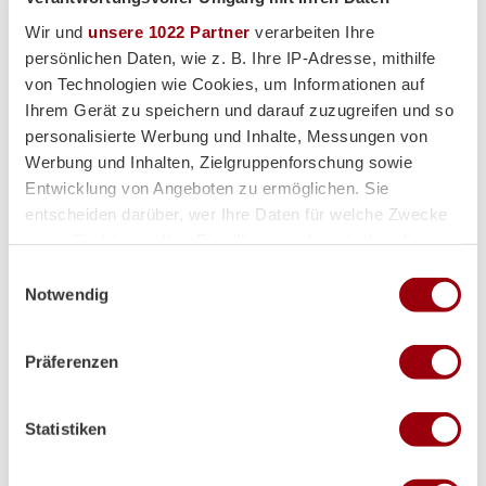
Wir und
unsere 1022 Partner
verarbeiten Ihre
persönlichen Daten, wie z. B. Ihre IP-Adresse, mithilfe
von Technologien wie Cookies, um Informationen auf
Ihrem Gerät zu speichern und darauf zuzugreifen und so
Hauptpartner
personalisierte Werbung und Inhalte, Messungen von
Werbung und Inhalten, Zielgruppenforschung sowie
Entwicklung von Angeboten zu ermöglichen. Sie
entscheiden darüber, wer Ihre Daten für welche Zwecke
nutzt. Sie können Ihre Einwilligung jederzeit über die
Cookie-Erklärung oder durch Klicken auf das Privacy
Einwilligungsauswahl
Trigger Symbol ändern oder widerrufen
Notwendig
Wenn Sie es erlauben, würden wir auch gerne:
Präferenzen
Informationen über Ihre geografische Lage erfassen,
welche bis auf einige Meter genau sein können
Premium-Partner
Ihr Gerät durch aktives Scannen nach bestimmten
Statistiken
Merkmalen (Fingerprinting) identifizieren
Erfahren Sie mehr darüber, wie Ihre persönlichen Daten
verarbeitet werden, und legen Sie Ihre Präferenzen im