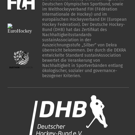
Deutschen Olympischen Sportbund, sowie
im Welthockeyverband FIH (Fédération
Internationale de Hockey) und im
europäischen Hockeyverband EH (European
Hockey Federation). Der Deutsche Hockey-
Bund (DHB) hat das Zertifikat des
Nachhaltigkeitsstandards
sustainAssociation in der
Auszeichnungsstufe „Silber“ von Dekra
überreicht bekommen. Der durch die DEKRA
entwickelte Standard sustainAssociation
bewertet die Verankerung von
Nachhaltigkeit in Sportverbänden entlang
ökologischer, sozialer und governance-
bezogener Kriterien.