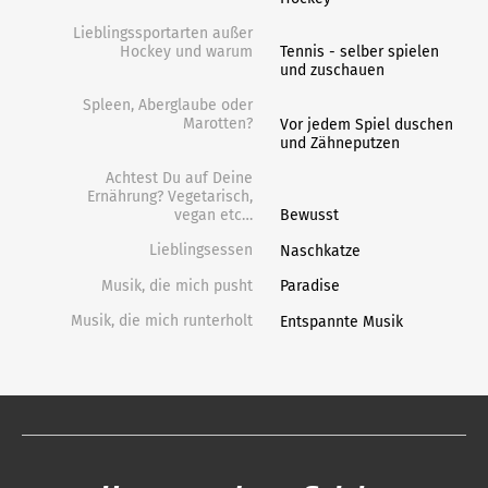
Lieblingssportarten außer
Hockey und warum
Tennis - selber spielen
und zuschauen
Spleen, Aberglaube oder
Marotten?
Vor jedem Spiel duschen
und Zähneputzen
Achtest Du auf Deine
Ernährung? Vegetarisch,
vegan etc…
Bewusst
Lieblingsessen
Naschkatze
Musik, die mich pusht
Paradise
Musik, die mich runterholt
Entspannte Musik