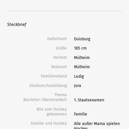
Steckbrief
Geburtsort
Duisburg
Größe
185 cm
Heimat
Mülheim
Wohnort
Mülheim
Familienstand
Ledig
Studium/Ausbildung
Jura
Thema
Bachelor-/Masterarbeit
1. Staatsexamen
Wie zum Hockey
gekommen
Familie
Familie und Hockey
Alle außer Mama spielen
Hockey