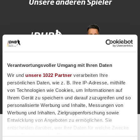
Unsere anderen Spieler
Verantwortungsvoller Umgang mit Ihren Daten
Kais
Claas
al Saadi
Henkel
Wir und
unsere 1022 Partner
verarbeiten Ihre
Co-
Co-
Trainer*in
Trainer*i
persönlichen Daten, wie z. B. Ihre IP-Adresse, mithilfe
Eric
von Technologien wie Cookies, um Informationen auf
Langner
Ihrem Gerät zu speichern und darauf zuzugreifen und so
Teammanager*in
personalisierte Werbung und Inhalte, Messungen von
Werbung und Inhalten, Zielgruppenforschung sowie
Entwicklung von Angeboten zu ermöglichen. Sie
Alle Spiele unserer Danas und Honamas live und kostenfrei
entscheiden darüber, wer Ihre Daten für welche Zwecke
nutzt. Sie können Ihre Einwilligung jederzeit über die