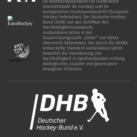
im Welthockeyverband FIH (Fédération
Internationale de Hockey) und im
europäischen Hockeyverband EH (European
Hockey Federation). Der Deutsche Hockey-
Bund (DHB) hat das Zertifikat des
Nachhaltigkeitsstandards
sustainAssociation in der
Auszeichnungsstufe „Silber“ von Dekra
überreicht bekommen. Der durch die DEKRA
entwickelte Standard sustainAssociation
bewertet die Verankerung von
Nachhaltigkeit in Sportverbänden entlang
ökologischer, sozialer und governance-
bezogener Kriterien.