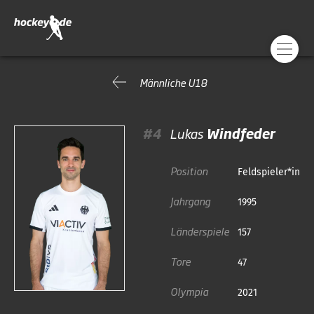
Männliche U18
#4
Lukas
Windfeder
Position
Feldspieler*in
Jahrgang
1995
Länderspiele
157
Tore
47
Olympia
2021