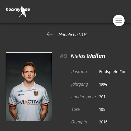
Männliche U18
#9
Niklas
Wellen
Position
Feldspieler*in
Jahrgang
1994
Länderspiele
201
Tore
108
Olympia
2016