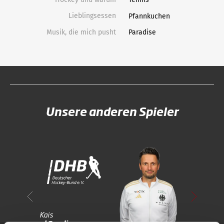
Lieblingsessen
Pfannkuchen
Musik, die mich pusht
Paradise
Unsere anderen Spieler
Kais
Claas
al Saadi
Henkel