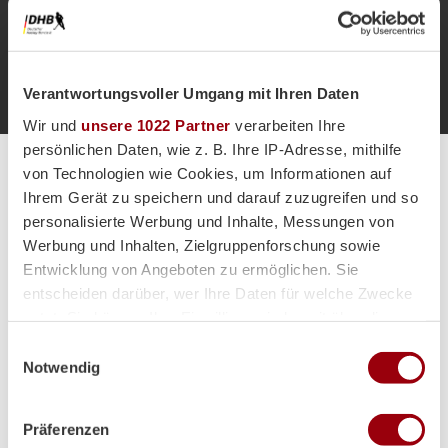
Co-
Co-
Trainer*in
Trainer*i
Eric
Langner
Teammanager*in
Verantwortungsvoller Umgang mit Ihren Daten
Wir und
unsere 1022 Partner
verarbeiten Ihre
persönlichen Daten, wie z. B. Ihre IP-Adresse, mithilfe
von Technologien wie Cookies, um Informationen auf
Alle Spiele unserer Danas und Honamas live und kostenfrei
Ihrem Gerät zu speichern und darauf zuzugreifen und so
personalisierte Werbung und Inhalte, Messungen von
Werbung und Inhalten, Zielgruppenforschung sowie
Entwicklung von Angeboten zu ermöglichen. Sie
entscheiden darüber, wer Ihre Daten für welche Zwecke
Hauptpartner
nutzt. Sie können Ihre Einwilligung jederzeit über die
Cookie-Erklärung oder durch Klicken auf das Privacy
Einwilligungsauswahl
Trigger Symbol ändern oder widerrufen
Notwendig
Wenn Sie es erlauben, würden wir auch gerne:
Präferenzen
Informationen über Ihre geografische Lage erfassen,