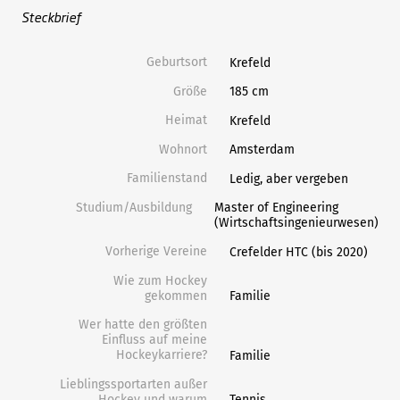
Steckbrief
Geburtsort
Krefeld
Größe
185 cm
Heimat
Krefeld
Wohnort
Amsterdam
Familienstand
Ledig, aber vergeben
Studium/Ausbildung
Master of Engineering
(Wirtschaftsingenieurwesen)
Vorherige Vereine
Crefelder HTC (bis 2020)
Wie zum Hockey
gekommen
Familie
Wer hatte den größten
Einfluss auf meine
Hockeykarriere?
Familie
Lieblingssportarten außer
Hockey und warum
Tennis