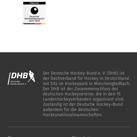
Der Deutsche Hockey-Bund e. V. (DHB) ist
der Dachverband für Hockey in Deutschland
mit Sitz im Hockeypark in Mönchengladbach.
Der DHB ist der Zusammenschluss der
deutschen Hockeyvereine, die in den 15
Landeshockeyverbänden organisiert sind.
Zuständig ist der Deutsche Hockey-Bund
außerdem für die deutschen
Hockeynationalmannschaften.