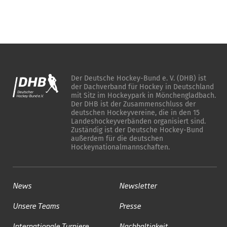
Der Deutsche Hockey-Bund e. V. (DHB) ist
der Dachverband für Hockey in Deutschland
mit Sitz im Hockeypark in Mönchengladbach.
Der DHB ist der Zusammenschluss der
deutschen Hockeyvereine, die in den 15
Landeshockeyverbänden organisiert sind.
Zuständig ist der Deutsche Hockey-Bund
außerdem für die deutschen
Hockeynationalmannschaften.
News
Newsletter
Unsere Teams
Presse
Internationale Turniere
Nachhaltigkeit