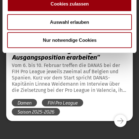
analysieren. Außerdem geben wir Informationen zu Ihrer
Cookies zulassen
Verwendung unserer Website an unsere Partner für
soziale Medien, Werbung und Analysen weiter. Unsere
Auswahl erlauben
Partner führen diese Informationen möglicherweise mit
weiteren Daten zusammen, die Sie ihnen bereitgestellt
Danas
Nationalteams
Magazin
vor 6 Monaten
haben oder die sie im Rahmen Ihrer Nutzung der Dienste
Nur notwendige Cookies
DANAS-Kapitänin Weidemann: "Wir
gesammelt haben.
wollen uns eine möglichst gute
Ausgangsposition erarbeiten"
Vom 6. bis 10. Februar treffen die DANAS bei der
FIH Pro League jeweils zweimal auf Belgien und
Spanien. Kurz vor dem Start spricht DANAS-
Kapitänin Linnea Weidemann im Interview über
die Zielsetzung bei der Pro League in Valencia, ihre
Vorfreude auf die Pro League in Berlin und ihre
Damen
FIH Pro League
DANAS-Träume als junges Mädchen.
Saison 2025-2026