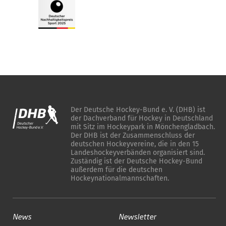
Der Deutsche Hockey-Bund e. V. (DHB) ist
der Dachverband für Hockey in Deutschland
mit Sitz im Hockeypark in Mönchengladbach.
Der DHB ist der Zusammenschluss der
deutschen Hockeyvereine, die in den 15
Landeshockeyverbänden organisiert sind.
Zuständig ist der Deutsche Hockey-Bund
außerdem für die deutschen
Hockeynationalmannschaften.
News
Newsletter