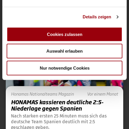
Saison 2025-2026
Wir verwenden Cookies, um Inhalte und Anzeigen zu
Details zeigen
personalisieren, Funktionen für soziale Medien anbieten
zu können und die Zugriffe auf unsere Website zu
analysieren. Außerdem geben wir Informationen zu Ihrer
Cookies zulassen
Verwendung unserer Website an unsere Partner für
soziale Medien, Werbung und Analysen weiter. Unsere
Auswahl erlauben
Partner führen diese Informationen möglicherweise mit
weiteren Daten zusammen, die Sie ihnen bereitgestellt
haben oder die sie im Rahmen Ihrer Nutzung der Dienste
Nur notwendige Cookies
gesammelt haben.
Honamas
Nationalteams
Magazin
Vor einem Monat
HONAMAS kassieren deutliche 2:5-
Niederlage gegen Spanien
Nach starken ersten 25 Minuten muss sich das
deutsche Team Spanien deutlich mit 2:5
geschlagen geben.