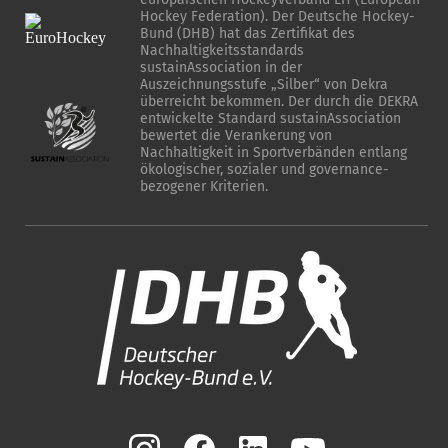
Hockey Federation). Der Deutsche Hockey-
Bund (DHB) hat das Zertifikat des
Nachhaltigkeitsstandards
sustainAssociation in der
Auszeichnungsstufe „Silber“ von Dekra
überreicht bekommen. Der durch die DEKRA
entwickelte Standard sustainAssociation
bewertet die Verankerung von
Nachhaltigkeit in Sportverbänden entlang
ökologischer, sozialer und governance-
bezogener Kriterien.