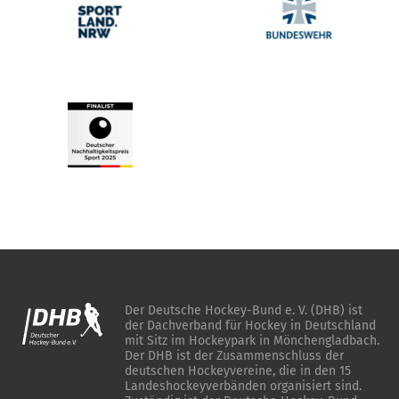
Der Deutsche Hockey-Bund e. V. (DHB) ist
der Dachverband für Hockey in Deutschland
mit Sitz im Hockeypark in Mönchengladbach.
Der DHB ist der Zusammenschluss der
deutschen Hockeyvereine, die in den 15
Landeshockeyverbänden organisiert sind.