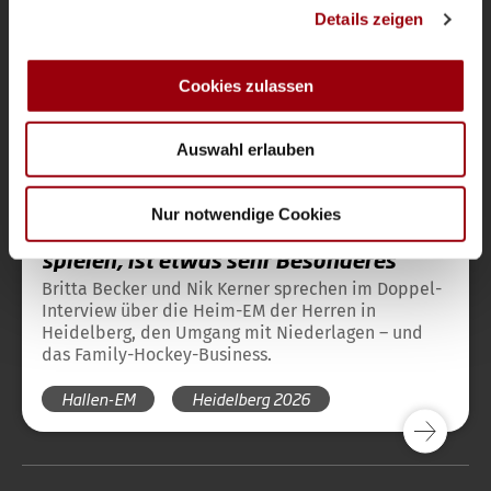
Details zeigen
personalisieren, Funktionen für soziale Medien anbieten
zu können und die Zugriffe auf unsere Website zu
analysieren. Außerdem geben wir Informationen zu Ihrer
Cookies zulassen
Verwendung unserer Website an unsere Partner für
soziale Medien, Werbung und Analysen weiter. Unsere
Auswahl erlauben
Partner führen diese Informationen möglicherweise mit
Nationalteams
Magazin
vor 6 Monaten
weiteren Daten zusammen, die Sie ihnen bereitgestellt
haben oder die sie im Rahmen Ihrer Nutzung der Dienste
Doppelinterview Britta Becker & Nik
Nur notwendige Cookies
Kerner: „Nationalmannschaft zu
gesammelt haben.
spielen, ist etwas sehr Besonderes"
Britta Becker und Nik Kerner sprechen im Doppel-
Interview über die Heim-EM der Herren in
Heidelberg, den Umgang mit Niederlagen – und
das Family-Hockey-Business.
Hallen-EM
Heidelberg 2026