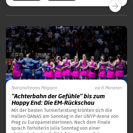
Nationalteams
Magazin
vor 6 Monaten
"Achterbahn der Gefühle" bis zum
Happy End: Die EM-Rückschau
Mit der besten Turnierleistung krönten sich die
Hallen-DANAS am Sonntag in der UNYP-Arena von
Prag zu Europameisterinnen. Nach dem Finale
sprach Torhüterin Julia Sonntag von einer