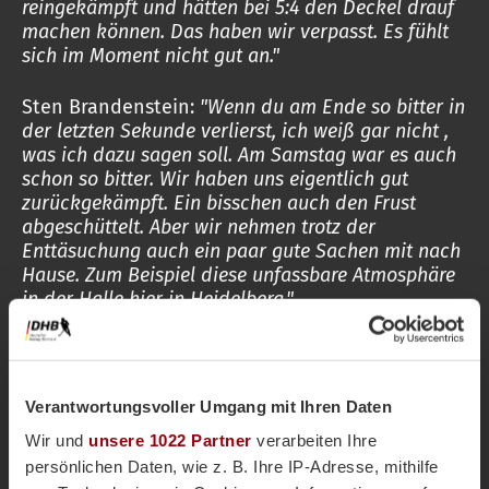
reingekämpft und hätten bei 5:4 den Deckel drauf
machen können. Das haben wir verpasst. Es fühlt
sich im Moment nicht gut an."
Sten Brandenstein:
"Wenn du am Ende so bitter in
der letzten Sekunde verlierst, ich weiß gar nicht ,
was ich dazu sagen soll. Am Samstag war es auch
schon so bitter. Wir haben uns eigentlich gut
zurückgekämpft. Ein bisschen auch den Frust
abgeschüttelt. Aber wir nehmen trotz der
Enttäsuchung auch ein paar gute Sachen mit nach
Hause. Zum Beispiel diese unfassbare Atmosphäre
in der Halle hier in Heidelberg."
Jan-Philipp Fischer:
"Es ist unmittelbar nach dem
Spiel sehr schwierig, zu analysieren. Wir hatten uns
für dieses Bronze-Spiel viel vorgenommen. Aktuell
Verantwortungsvoller Umgang mit Ihren Daten
schmerzt es sehr, dass es so ausgegangen ist.
Wir und
unsere 1022 Partner
verarbeiten Ihre
Irgendwann werden wir aber vielleicht auch die
persönlichen Daten, wie z. B. Ihre IP-Adresse, mithilfe
positiven Dinge dieser vier Tage sehen können und