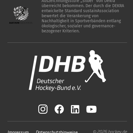
Auszeichnungsstufe „Silber“ von Dekra
überreicht bekommen. Der durch die DEKRA
entwickelte Standard sustainAssociation
bewertet die Verankerung von
Nachhaltigkeit in Sportverbänden entlang
ökologischer, sozialer und governance-
bezogener Kriterien.
© 2026 hockey.de
Impressum
Datenschutzhinweise