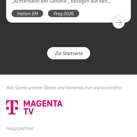
„Achterbahn der Gefühle“, bezogen auf den
Turnierverlauf. Was wie eine (rheinische) Floskel
Hallen-EM
Prag 2026
klingt, beschreibt dieses EM-Turnier in Prag aus
deutscher Sicht jedoch am besten.
Zur Startseite
Alle Spiele unserer Danas und Honamas live und kostenfrei
Hauptpartner