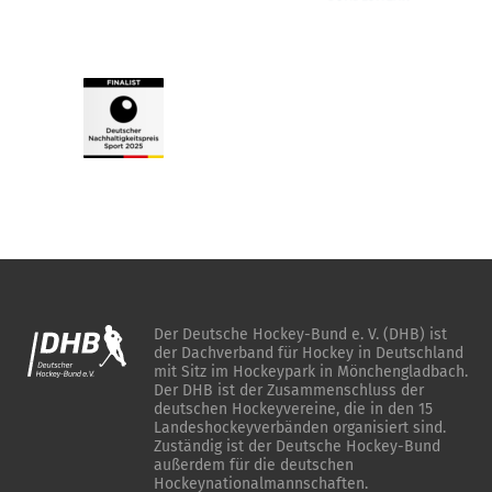
Der Deutsche Hockey-Bund e. V. (DHB) ist
der Dachverband für Hockey in Deutschland
mit Sitz im Hockeypark in Mönchengladbach.
Der DHB ist der Zusammenschluss der
deutschen Hockeyvereine, die in den 15
Landeshockeyverbänden organisiert sind.
Zuständig ist der Deutsche Hockey-Bund
außerdem für die deutschen
Hockeynationalmannschaften.