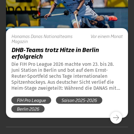
Honamas
Danas
Nationalteams
Vor einem Monat
Magazin
DHB-Teams trotz Hitze in Berlin
erfolgreich
Die FIH Pro League 2026 machte vom 23. bis 28.
Juni Station in Berlin und bot auf dem Ernst-
Reuter-Sportfeld sechs Tage internationalen
Spitzenhockeys. Aus deutscher Sicht verlief die
Heim-Stage zweigeteilt: Während die DANAS mit
einer makellosen Bilanz überzeugten, zeigten die
FIH Pro League
Saison 2025-2026
HONAMAS ein wechselhaftes Turnier mit
spektakulären Spielen, aber auch einer Niederlage
Berlin 2026
im letzten Spiel.