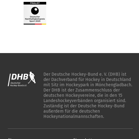
Der Deutsche Hockey-Bund e. V. (DHB) ist
der Dachverband für Hockey in Deutschland
mit Sitz im Hockeypark in Mönchengladbach.
Der DHB ist der Zusammenschluss der
deutschen Hockeyvereine, die in den 15
Landeshockeyverbänden organisiert sind.
Zuständig ist der Deutsche Hockey-Bund
außerdem für die deutschen
Hockeynationalmannschaften.