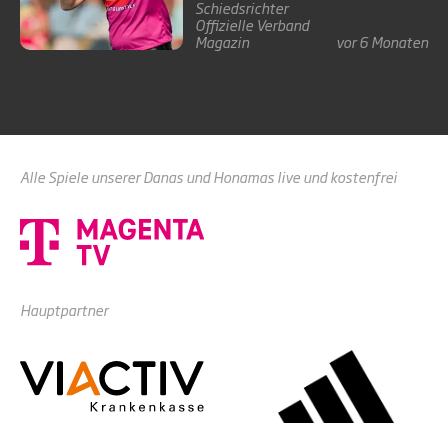
Schiedsrichter
Offizielle
Verband
Magazin
vor 6 Monaten
Alle Spiele unserer Danas und Honamas live und kostenfrei
Hauptpartner