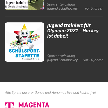
Sportentwicklung
Jugend
Schulhockey
vor 6 Jahren
Jugend trainiert für
Olympia 2021 – Hockey
ist dabei!
Sportentwicklung
Jugend
Schulhockey
vor 14 Jahren
Alle Spiele unserer Danas und Honamas live und kostenfrei