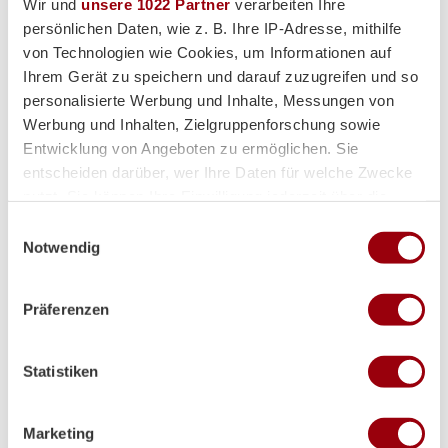
Wir und
unsere 1022 Partner
verarbeiten Ihre
Supplier
persönlichen Daten, wie z. B. Ihre IP-Adresse, mithilfe
von Technologien wie Cookies, um Informationen auf
Ihrem Gerät zu speichern und darauf zuzugreifen und so
personalisierte Werbung und Inhalte, Messungen von
Werbung und Inhalten, Zielgruppenforschung sowie
Entwicklung von Angeboten zu ermöglichen. Sie
entscheiden darüber, wer Ihre Daten für welche Zwecke
nutzt. Sie können Ihre Einwilligung jederzeit über die
Cookie-Erklärung oder durch Klicken auf das Privacy
Einwilligungsauswahl
Trigger Symbol ändern oder widerrufen
Notwendig
Wenn Sie es erlauben, würden wir auch gerne:
Präferenzen
Informationen über Ihre geografische Lage erfassen,
welche bis auf einige Meter genau sein können
Ihr Gerät durch aktives Scannen nach bestimmten
Statistiken
Merkmalen (Fingerprinting) identifizieren
Erfahren Sie mehr darüber, wie Ihre persönlichen Daten
verarbeitet werden, und legen Sie Ihre Präferenzen im
Marketing
Abschnitt Einzelheiten
fest.