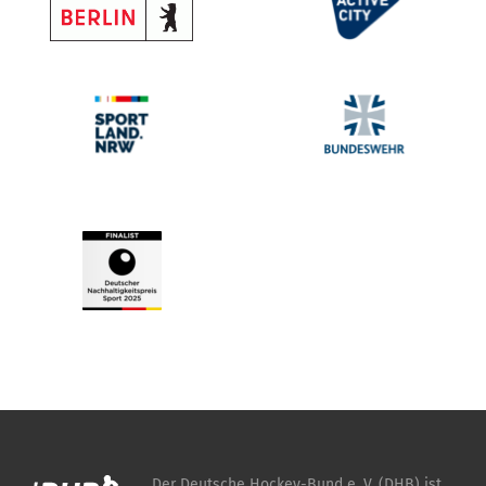
Der Deutsche Hockey-Bund e. V. (DHB) ist