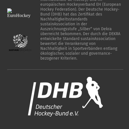
europäischen Hockeyverband EH (European
Hockey Federation). Der Deutsche Hockey-
Bund (DHB) hat das Zertifikat des
Nachhaltigkeitsstandards
sustainAssociation in der
Auszeichnungsstufe „Silber“ von Dekra
überreicht bekommen. Der durch die DEKRA
entwickelte Standard sustainAssociation
bewertet die Verankerung von
Nachhaltigkeit in Sportverbänden entlang
ökologischer, sozialer und governance-
bezogener Kriterien.