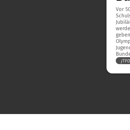
Vor 5
Schul
Jubil
werde
geben,
Olymp
Jugen
Bunde
JTF