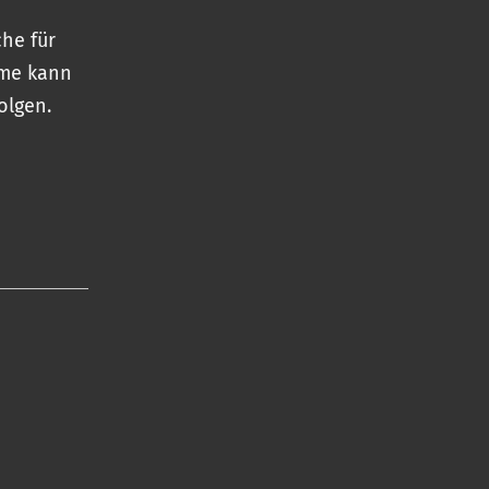
he für
hme kann
olgen.