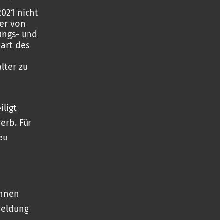
2021 nicht
ger von
tungs- und
art des
lter zu
ligt
erb. Für
eu
innen
Meldung