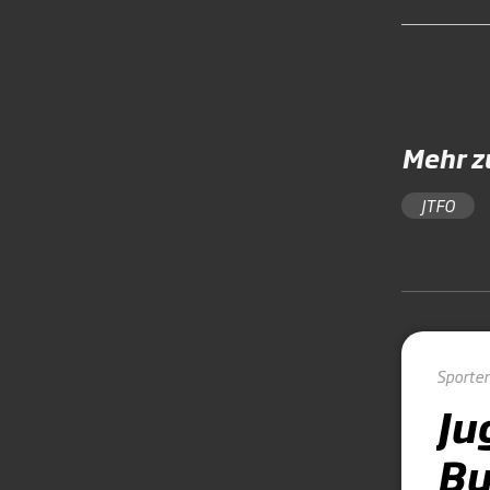
Mehr 
JTFO
Sporte
Ju
Bu