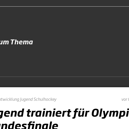
zum Thema
ntwicklung
Jugend
Schulhockey
vor 
gend trainiert für Olympi
ndesfinale