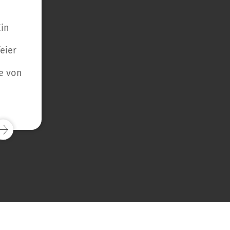
Ein
eier
e von