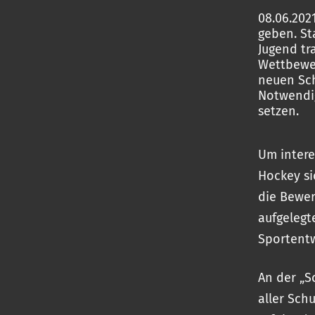
08.06.202
geben. St
Jugend tr
Wettbewer
neuen Sch
Notwendig
setzen.
Um intere
Hockey s
die Bewe
aufgelegt
Sportentw
An der „S
aller Sch