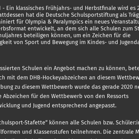
1 - Ein klassisches Frühjahrs- und Herbstfinale wird es 
attdessen hat die Deutsche Schulsportstiftung als Trä
ainiert für Olympia & Paralympics ein neues Veranstal
bsformat entwickelt, an dem sich alle Schulen zum St
uljahres beteiligen können, um ein Zeichen für die
keit von Sport und Bewegung im Kindes- und Jugenda
ssierten Schulen ein Angebot machen zu können, betei
ich mit dem DHB-Hockeyabzeichen an diesem Wettbew
rbung zu diesem Wettbewerb wurde das gerade 2020 n
e Abzeichen für den Wettbewerb von den Ressorts
icklung und Jugend entsprechend angepasst.
chulsport-Stafette“ können alle Schulen bzw. Schüler:
ulformen und Klassenstufen teilnehmen. Die zentrale 