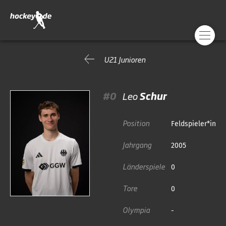
U21 Junioren
#0
Leo
Schur
Position
Feldspieler*in
Jahrgang
2005
Länderspiele
0
Tore
0
Olympia
-