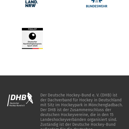
Der Deutsche Hockey-Bund e. V. (DHB) ist
der Dachverband für Hockey in Deutschland
mit Sitz im Hockeypark in Mönchengladbach.
Der DHB ist der Zusammenschluss der
deutschen Hockeyvereine, die in den 15
Landeshockeyverbänden organisiert sind.
Zuständig ist der Deutsche Hockey-Bund