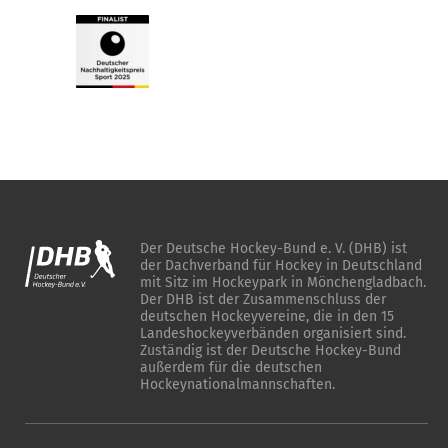
Der Deutsche Hockey-Bund e. V. (DHB) ist
der Dachverband für Hockey in Deutschland
mit Sitz im Hockeypark in Mönchengladbach.
Der DHB ist der Zusammenschluss der
deutschen Hockeyvereine, die in den 15
Landeshockeyverbänden organisiert sind.
Zuständig ist der Deutsche Hockey-Bund
außerdem für die deutschen
Hockeynationalmannschaften.