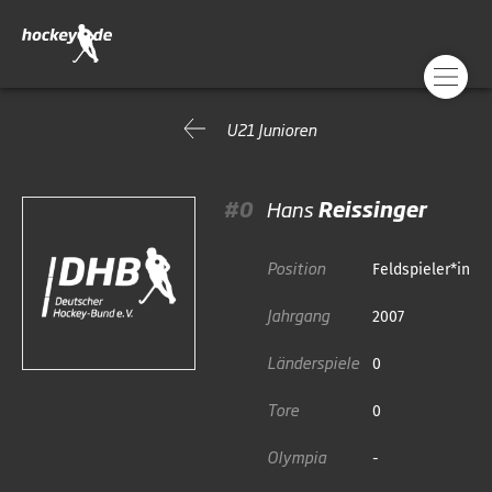
U21 Junioren
#0
Hans
Reissinger
Position
Feldspieler*in
Jahrgang
2007
Länderspiele
0
Tore
0
Olympia
-