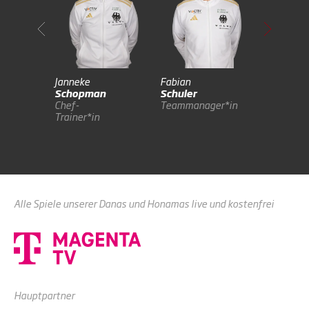
Janneke
Fabian
James
Schopman
Schuler
Lewis
Chef-
Teammanager*in
Co-
Trainer*in
Trainer*i
Alle Spiele unserer Danas und Honamas live und kostenfrei
Hauptpartner