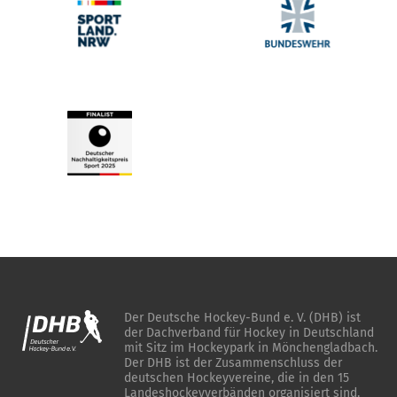
Der Deutsche Hockey-Bund e. V. (DHB) ist
der Dachverband für Hockey in Deutschland
mit Sitz im Hockeypark in Mönchengladbach.
Der DHB ist der Zusammenschluss der
deutschen Hockeyvereine, die in den 15
Landeshockeyverbänden organisiert sind.