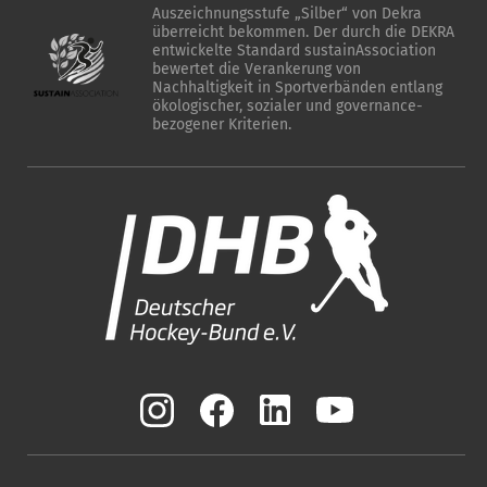
Auszeichnungsstufe „Silber“ von Dekra
überreicht bekommen. Der durch die DEKRA
entwickelte Standard sustainAssociation
bewertet die Verankerung von
Nachhaltigkeit in Sportverbänden entlang
ökologischer, sozialer und governance-
bezogener Kriterien.