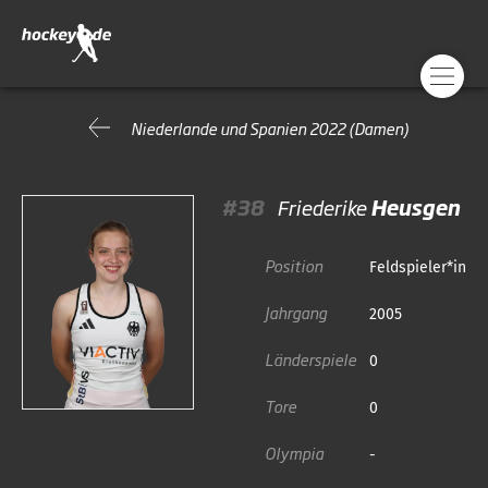
Niederlande und Spanien 2022 (Damen)
#38
Friederike
Heusgen
Position
Feldspieler*in
Jahrgang
2005
Länderspiele
0
Tore
0
Olympia
-