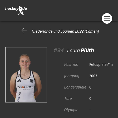
Niederlande und Spanien 2022 (Damen)
#34
Laura
Plüth
Position
Feldspieler*in
Jahrgang
2003
Länderspiele
0
Tore
0
Olympia
-