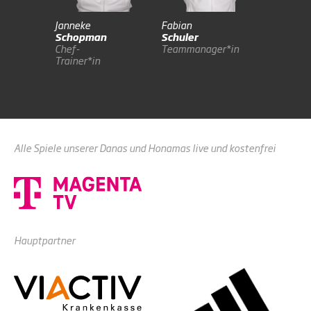
Janneke
Fabian
James
Schopman
Schuler
Lewis
Chef-
Teammanager*in
Co-
Trainer*in
Trainer*i
Alle Spiele unserer Danas und Honamas live und kostenfrei
Hauptpartner