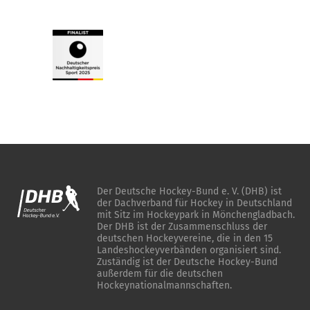
Der Deutsche Hockey-Bund e. V. (DHB) ist
der Dachverband für Hockey in Deutschland
mit Sitz im Hockeypark in Mönchengladbach.
Der DHB ist der Zusammenschluss der
deutschen Hockeyvereine, die in den 15
Landeshockeyverbänden organisiert sind.
Zuständig ist der Deutsche Hockey-Bund
außerdem für die deutschen
Hockeynationalmannschaften.