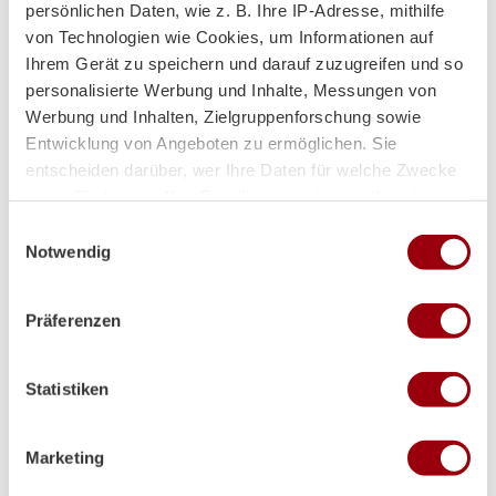
persönlichen Daten, wie z. B. Ihre IP-Adresse, mithilfe
von Technologien wie Cookies, um Informationen auf
Ihrem Gerät zu speichern und darauf zuzugreifen und so
personalisierte Werbung und Inhalte, Messungen von
Werbung und Inhalten, Zielgruppenforschung sowie
Entwicklung von Angeboten zu ermöglichen. Sie
entscheiden darüber, wer Ihre Daten für welche Zwecke
nutzt. Sie können Ihre Einwilligung jederzeit über die
Cookie-Erklärung oder durch Klicken auf das Privacy
Einwilligungsauswahl
Trigger Symbol ändern oder widerrufen
Notwendig
Partner
Wenn Sie es erlauben, würden wir auch gerne:
Präferenzen
Informationen über Ihre geografische Lage erfassen,
welche bis auf einige Meter genau sein können
Ihr Gerät durch aktives Scannen nach bestimmten
Statistiken
Merkmalen (Fingerprinting) identifizieren
Erfahren Sie mehr darüber, wie Ihre persönlichen Daten
verarbeitet werden, und legen Sie Ihre Präferenzen im
Marketing
Supplier
Abschnitt Einzelheiten
fest.