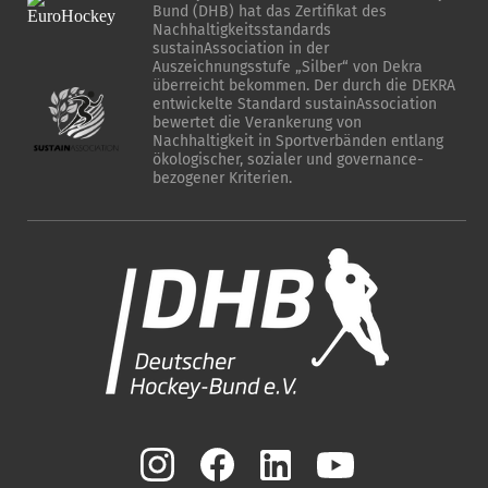
Bund (DHB) hat das Zertifikat des
Nachhaltigkeitsstandards
sustainAssociation in der
Auszeichnungsstufe „Silber“ von Dekra
überreicht bekommen. Der durch die DEKRA
entwickelte Standard sustainAssociation
bewertet die Verankerung von
Nachhaltigkeit in Sportverbänden entlang
ökologischer, sozialer und governance-
bezogener Kriterien.