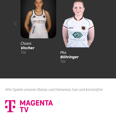
Lilly
de Noije
Mittelfel
Chiara
Vischer
Tor
Mia
Böhringer
Tor
Alle Spiele unserer Danas und Honamas live und kostenfrei