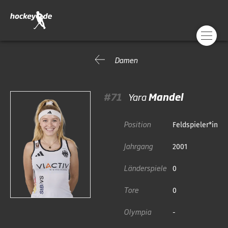
Damen
#71
Yara
Mandel
Position
Feldspieler*in
Jahrgang
2001
Länderspiele
0
Tore
0
Olympia
-