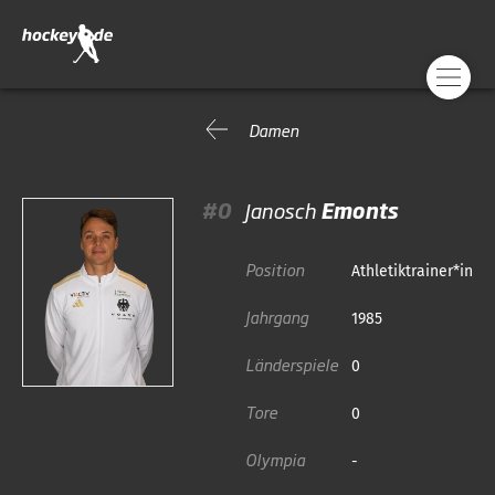
Damen
#0
Janosch
Emonts
Position
Athletiktrainer*in
Jahrgang
1985
Länderspiele
0
Tore
0
Olympia
-