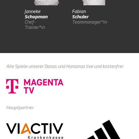
Janneke
Fabian
James
Schopman
Schuler
Lewis
Chef-
Teammanager*in
Co-
Trainer*in
Trainer*i
Alle Spiele unserer Danas und Honamas live und kostenfrei
Hauptpartner