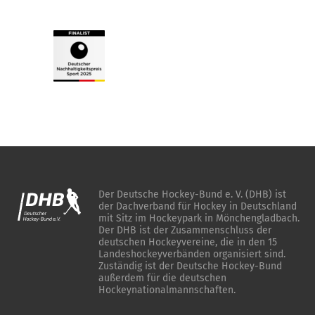
Der Deutsche Hockey-Bund e. V. (DHB) ist
der Dachverband für Hockey in Deutschland
mit Sitz im Hockeypark in Mönchengladbach.
Der DHB ist der Zusammenschluss der
deutschen Hockeyvereine, die in den 15
Landeshockeyverbänden organisiert sind.
Zuständig ist der Deutsche Hockey-Bund
außerdem für die deutschen
Hockeynationalmannschaften.