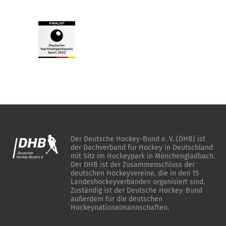
Der Deutsche Hockey-Bund e. V. (DHB) ist
der Dachverband für Hockey in Deutschland
mit Sitz im Hockeypark in Mönchengladbach.
Der DHB ist der Zusammenschluss der
deutschen Hockeyvereine, die in den 15
Landeshockeyverbänden organisiert sind.
Zuständig ist der Deutsche Hockey-Bund
außerdem für die deutschen
Hockeynationalmannschaften.