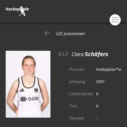
U21 Juniorinnen
#12
Clara
Schäfers
Position
Feldspieler*in
Jahrgang
2007
Länderspiele
0
Tore
0
Olympia
-