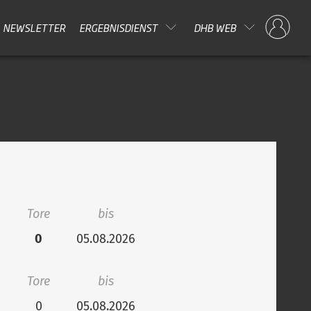
NEWSLETTER
ERGEBNISDIENST
DHB WEB
Tore
bis
0
05.08.2026
Tore
bis
0
05.08.2026