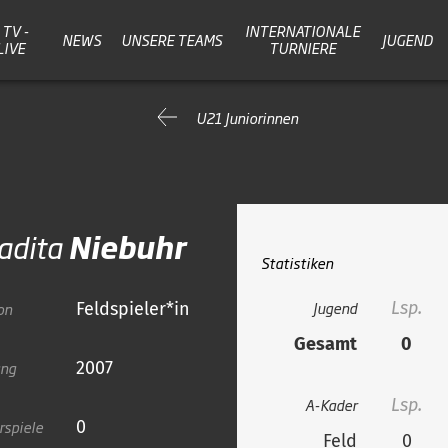
TV -
INTERNATIONALE
NEWS
UNSERE TEAMS
JUGEND
LIVE
TURNIERE
U21 Juniorinnen
adita
Niebuhr
Statistiken
Jugend
Lsp.
on
Feldspieler*in
Gesamt
0
ang
2007
A-Kader
Lsp.
rspiele
0
Feld
0