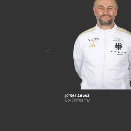
James
Lewis
Co-Trainer*in