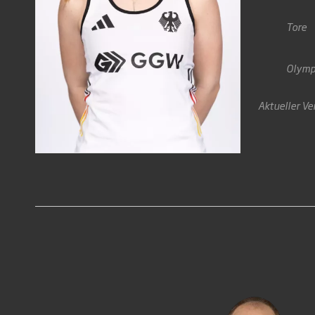
Tore
Olymp
Aktueller Ve