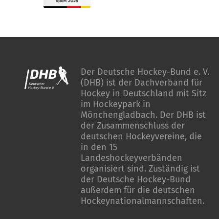
Der Deutsche Hockey-Bund e. V.
(DHB) ist der Dachverband für
Hockey in Deutschland mit Sitz
im Hockeypark in
Mönchengladbach. Der DHB ist
der Zusammenschluss der
deutschen Hockeyvereine, die
in den 15
Landeshockeyverbänden
organisiert sind. Zuständig ist
der Deutsche Hockey-Bund
außerdem für die deutschen
Hockeynationalmannschaften.