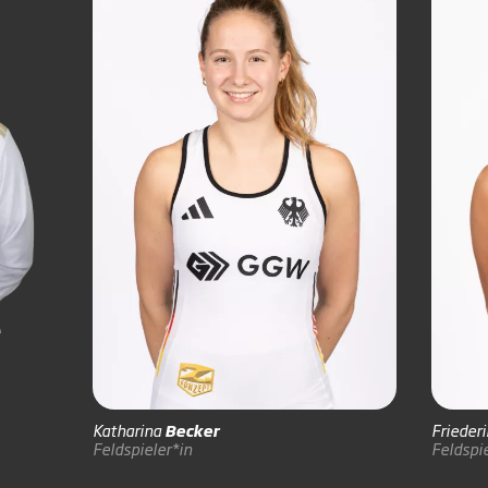
Katharina
Becker
Frieder
Feldspieler*in
Feldspie