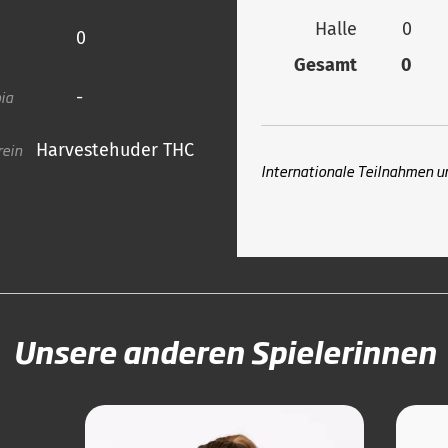
Halle
0
0
Gesamt
0
ia
-
rein
Harvestehuder THC
Internationale Teilnahmen u
Unsere anderen Spielerinnen