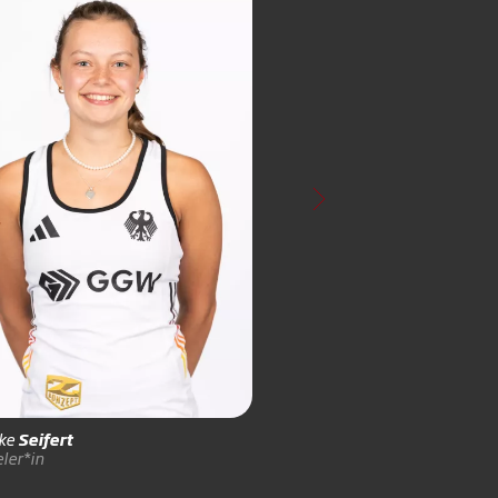
Michael
Soff
Video-Operator*in
ike
Seifert
ler*in