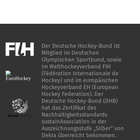
Der Deutsche Hockey-Bund ist
Mitglied im Deutschen
Olympischen Sportbund, sowie
im Welthockeyverband FIH
(Fédération Internationale de
Hockey) und im europäischen
Hockeyverband EH (European
Hockey Federation). Der
Deutsche Hockey-Bund (DHB)
hat das Zertifikat des
Nachhaltigkeitsstandards
sustainAssociation in der
Auszeichnungsstufe „Silber“ von
Dekra überreicht bekommen.