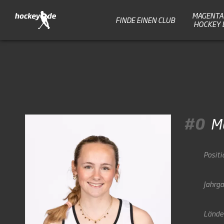
MAGENTA 
FINDE EINEN CLUB
HOCKEY 
#0
M
Positi
Jahrg
Lände